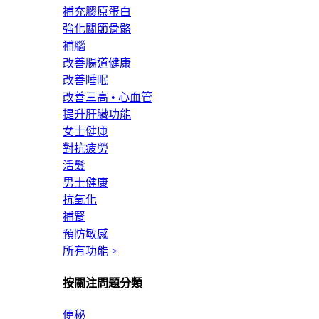
補充膠原蛋白
強化關節骨骼
補腦
改善腸道健康
改善睡眠
改善三高 • 心血管
提升肝臟功能
女士健康
對抗疲勞
活髮
男士健康
抗氧化
補腎
預防敏感
所有功能 >
按關注問題分類
便秘