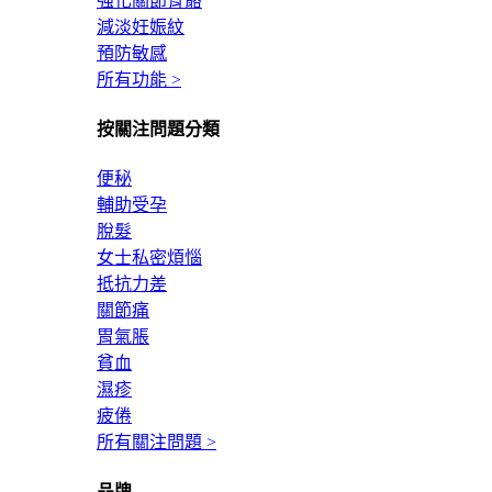
強化關節骨骼
減淡妊娠紋
預防敏感
所有功能 >
按關注問題分類
便秘
輔助受孕
脫髮
女士私密煩惱
抵抗力差
關節痛
胃氣脹
貧血
濕疹
疲倦
所有關注問題 >
品牌