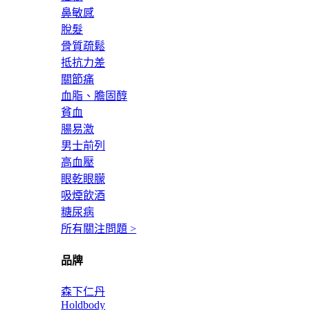
鼻敏感
脫髮
骨質疏鬆
抵抗力差
關節痛
血脂、膽固醇
貧血
腸易激
男士前列
高血壓
眼乾眼朦
吸煙飲酒
糖尿病
所有關注問題 >
品牌
森下仁丹
Holdbody