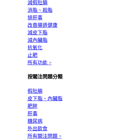
減假肚腩
消脂、殺脂
排肝毒
改善腸道健康
減皮下脂
減內臟脂
抗氧化
止肥
所有功能 >
按關注問題分類
假肚腩
皮下脂、內臟脂
肥胖
肝毒
糖尿病
外出飲食
所有關注問題 >