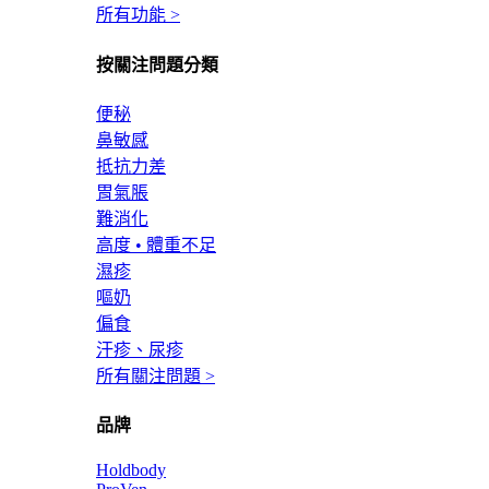
所有功能 >
按關注問題分類
便秘
鼻敏感
抵抗力差
胃氣脹
難消化
高度 • 體重不足
濕疹
嘔奶
偏食
汗疹、尿疹
所有關注問題 >
品牌
Holdbody