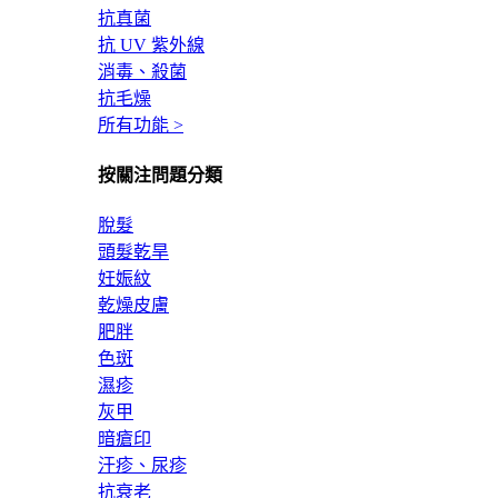
抗真菌
抗 UV 紫外線
消毒、殺菌
抗毛燥
所有功能 >
按關注問題分類
脫髮
頭髮乾旱
妊娠紋
乾燥皮膚
肥胖
色斑
濕疹
灰甲
暗瘡印
汗疹、尿疹
抗衰老