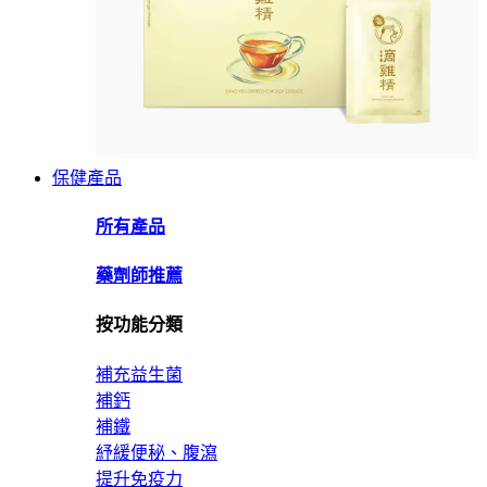
保健產品
所有產品
藥劑師推薦
按功能分類
補充益生菌
補鈣
補鐵
紓緩便秘、腹瀉
提升免疫力