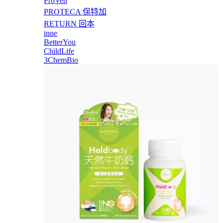
ProVen
PROTECA 保特加
RETURN 回本
inne
BetterYou
ChildLife
3ChemBio