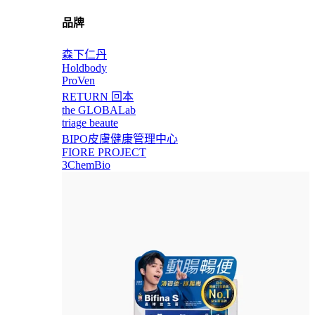
品牌
森下仁丹
Holdbody
ProVen
RETURN 回本
the GLOBALab
triage beaute
BIPO皮膚健康管理中心
FIORE PROJECT
3ChemBio