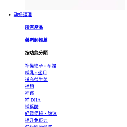
孕婦護理
所有產品
藥劑師推薦
按功能分類
準備懷孕 • 孕婦
哺乳 • 坐月
補充益生菌
補鈣
補鐵
補 DHA
補葉酸
紓緩便秘、腹瀉
提升免疫力