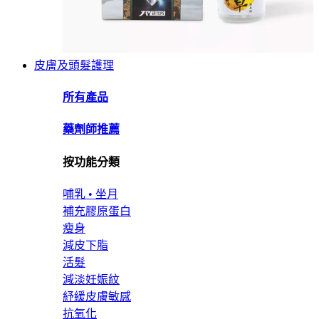
皮膚及頭髮護理
所有產品
藥劑師推薦
按功能分類
哺乳 • 坐月
補充膠原蛋白
瘦身
減皮下脂
活髮
減淡妊娠紋
紓緩皮膚敏感
抗氧化