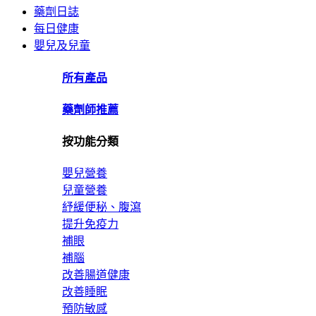
藥劑日誌
每日健康
嬰兒及兒童
所有產品
藥劑師推薦
按功能分類
嬰兒營養
兒童營養
紓緩便秘、腹瀉
提升免疫力
補眼
補腦
改善腸道健康
改善睡眠
預防敏感