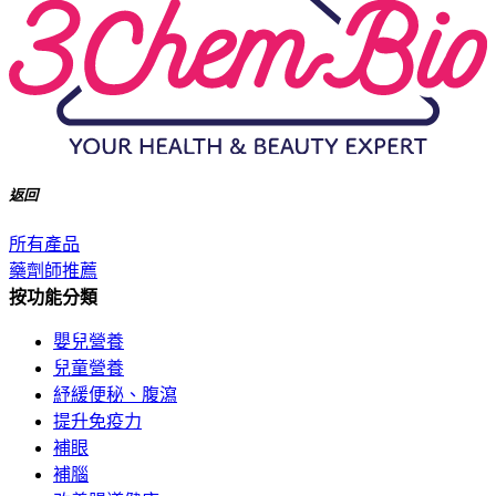
返回
所有產品
藥劑師推薦
按功能分類
嬰兒營養
兒童營養
紓緩便秘、腹瀉
提升免疫力
補眼
補腦