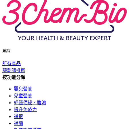
返回
所有產品
藥劑師推薦
按功能分類
嬰兒營養
兒童營養
紓緩便秘、腹瀉
提升免疫力
補眼
補腦