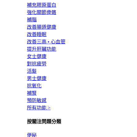
補充膠原蛋白
強化關節骨骼
補腦
改善腸道健康
改善睡眠
改善三高 • 心血管
提升肝臟功能
女士健康
對抗疲勞
活髮
男士健康
抗氧化
補腎
預防敏感
所有功能 >
按關注問題分類
便秘