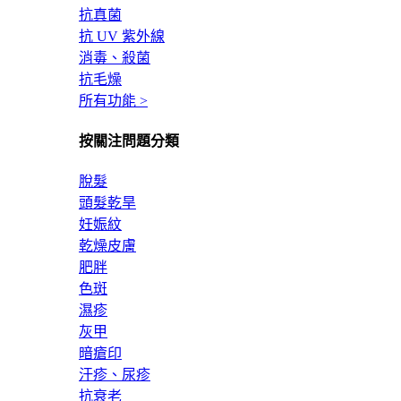
抗真菌
抗 UV 紫外線
消毒、殺菌
抗毛燥
所有功能 >
按關注問題分類
脫髮
頭髮乾旱
妊娠紋
乾燥皮膚
肥胖
色斑
濕疹
灰甲
暗瘡印
汗疹、尿疹
抗衰老