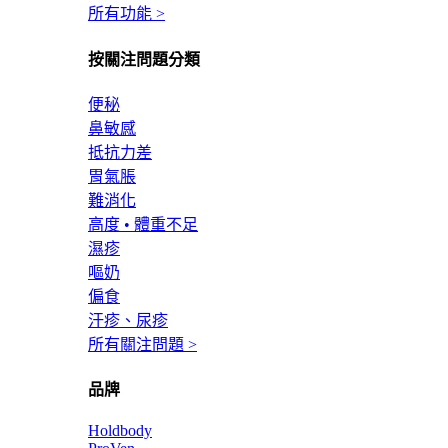
所有功能 >
按關注問題分類
便秘
鼻敏感
抵抗力差
胃氣脹
難消化
高度 • 體重不足
濕疹
嘔奶
偏食
汗疹、尿疹
所有關注問題 >
品牌
Holdbody