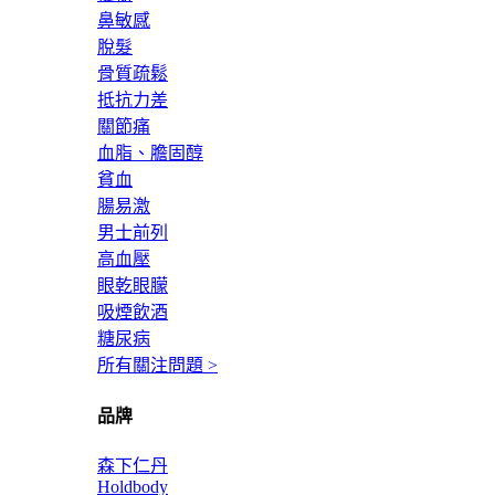
鼻敏感
脫髮
骨質疏鬆
抵抗力差
關節痛
血脂、膽固醇
貧血
腸易激
男士前列
高血壓
眼乾眼朦
吸煙飲酒
糖尿病
所有關注問題 >
品牌
森下仁丹
Holdbody