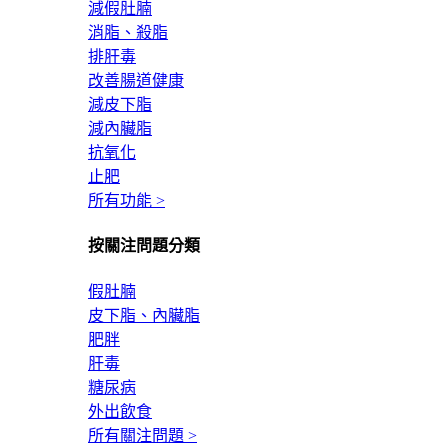
減假肚腩
消脂、殺脂
排肝毒
改善腸道健康
減皮下脂
減內臟脂
抗氧化
止肥
所有功能 >
按關注問題分類
假肚腩
皮下脂、內臟脂
肥胖
肝毒
糖尿病
外出飲食
所有關注問題 >