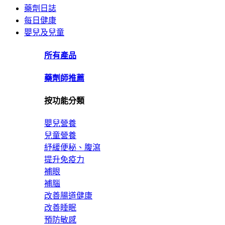
藥劑日誌
每日健康
嬰兒及兒童
所有產品
藥劑師推薦
按功能分類
嬰兒營養
兒童營養
紓緩便秘、腹瀉
提升免疫力
補眼
補腦
改善腸道健康
改善睡眠
預防敏感