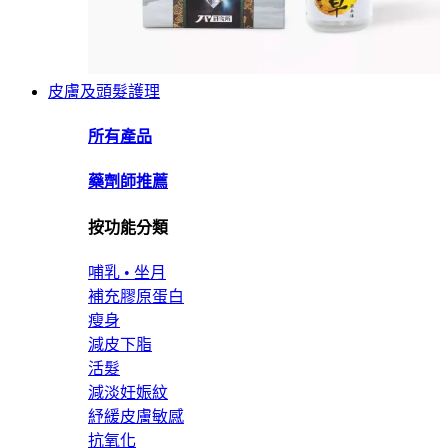
皮膚及頭髮護理
所有產品
藥劑師推薦
按功能分類
哺乳 • 坐月
補充膠原蛋白
瘦身
減皮下脂
活髮
減淡妊娠紋
紓緩皮膚敏感
抗氧化