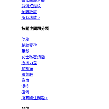
強化關節骨骼
減淡妊娠紋
預防敏感
所有功能 >
按關注問題分類
便秘
輔助受孕
脫髮
女士私密煩惱
抵抗力差
關節痛
胃氣脹
貧血
濕疹
疲倦
所有關注問題 >
品牌