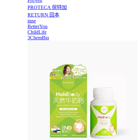
ProVen
PROTECA 保特加
RETURN 回本
inne
BetterYou
ChildLife
3ChemBio