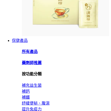
保健產品
所有產品
藥劑師推薦
按功能分類
補充益生菌
補鈣
補鐵
紓緩便秘、腹瀉
提升免疫力