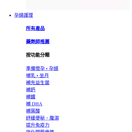
孕婦護理
所有產品
藥劑師推薦
按功能分類
準備懷孕 • 孕婦
哺乳 • 坐月
補充益生菌
補鈣
補鐵
補 DHA
補葉酸
紓緩便秘、腹瀉
提升免疫力