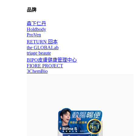
品牌
森下仁丹
Holdbody
ProVen
RETURN 回本
the GLOBALab
triage beaute
BIPO皮膚健康管理中心
FIORE PROJECT
3ChemBio