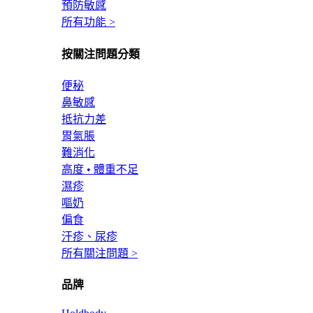
預防敏感
所有功能 >
按關注問題分類
便秘
鼻敏感
抵抗力差
胃氣脹
難消化
高度 • 體重不足
濕疹
嘔奶
偏食
汗疹、尿疹
所有關注問題 >
品牌