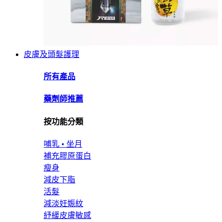
皮膚及頭髮護理
所有產品
藥劑師推薦
按功能分類
哺乳 • 坐月
補充膠原蛋白
瘦身
減皮下脂
活髮
減淡妊娠紋
紓緩皮膚敏感