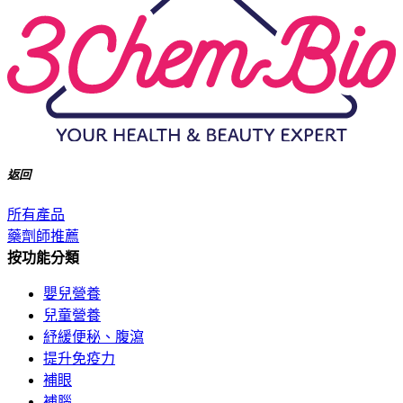
返回
所有產品
藥劑師推薦
按功能分類
嬰兒營養
兒童營養
紓緩便秘、腹瀉
提升免疫力
補眼
補腦