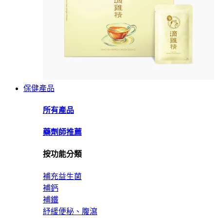
保健產品
所有產品
藥劑師推薦
按功能分類
補充益生菌
補鈣
補鐵
紓緩便秘、腹瀉