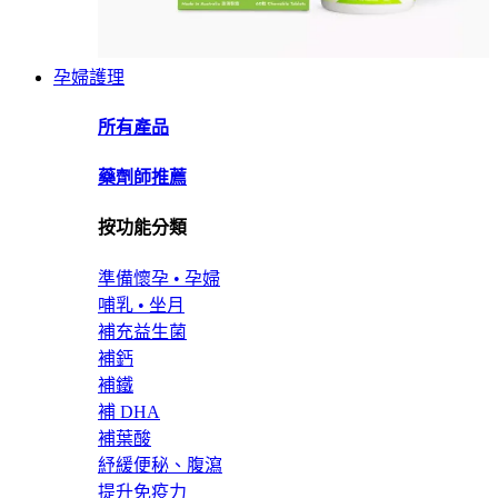
孕婦護理
所有產品
藥劑師推薦
按功能分類
準備懷孕 • 孕婦
哺乳 • 坐月
補充益生菌
補鈣
補鐵
補 DHA
補葉酸
紓緩便秘、腹瀉
提升免疫力