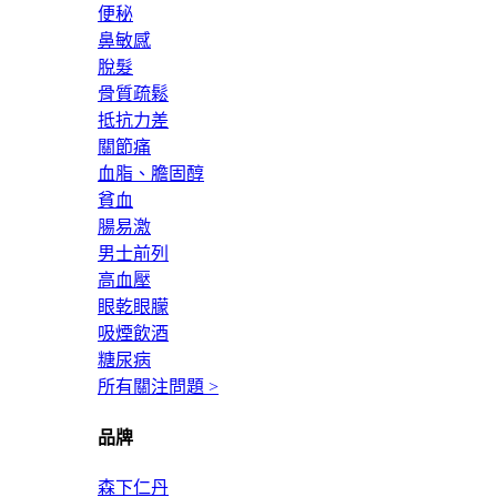
便秘
鼻敏感
脫髮
骨質疏鬆
抵抗力差
關節痛
血脂、膽固醇
貧血
腸易激
男士前列
高血壓
眼乾眼朦
吸煙飲酒
糖尿病
所有關注問題 >
品牌
森下仁丹