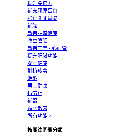
提升免疫力
補充膠原蛋白
強化關節骨骼
補腦
改善腸道健康
改善睡眠
改善三高 • 心血管
提升肝臟功能
女士健康
對抗疲勞
活髮
男士健康
抗氧化
補腎
預防敏感
所有功能 >
按關注問題分類