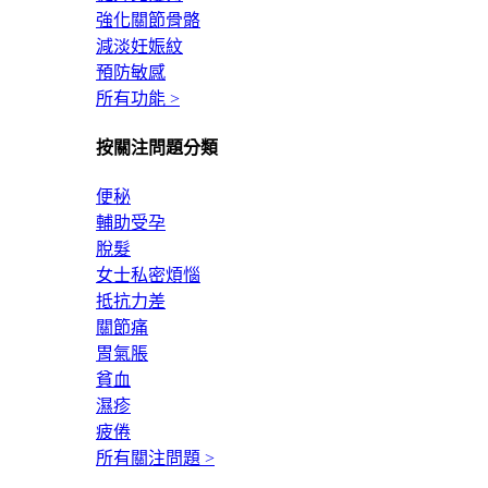
強化關節骨骼
減淡妊娠紋
預防敏感
所有功能 >
按關注問題分類
便秘
輔助受孕
脫髮
女士私密煩惱
抵抗力差
關節痛
胃氣脹
貧血
濕疹
疲倦
所有關注問題 >