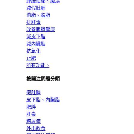
紓緩便秘、腹瀉
減假肚腩
消脂、殺脂
排肝毒
改善腸道健康
減皮下脂
減內臟脂
抗氧化
止肥
所有功能 >
按關注問題分類
假肚腩
皮下脂、內臟脂
肥胖
肝毒
糖尿病
外出飲食