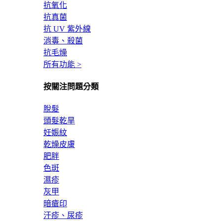
抗氧化
抗真菌
抗 UV 紫外線
消毒、殺菌
抗毛燥
所有功能 >
按關注問題分類
脫髮
頭髮乾旱
妊娠紋
乾燥皮膚
肥胖
色斑
濕疹
灰甲
暗瘡印
汗疹、尿疹