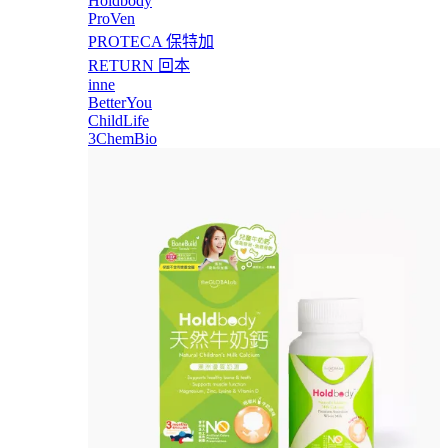
Holdbody
ProVen
PROTECA 保特加
RETURN 回本
inne
BetterYou
ChildLife
3ChemBio