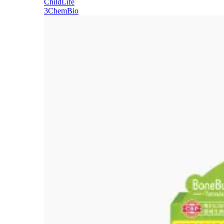
ChildLife
3ChemBio