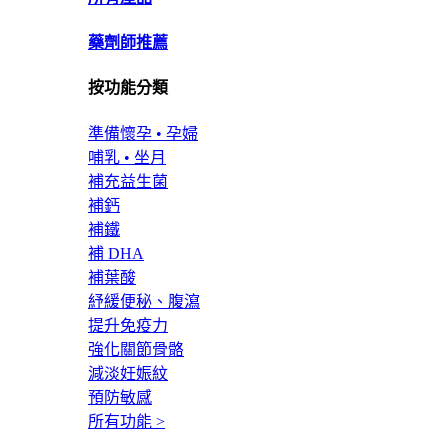
藥劑師推薦
按功能分類
準備懷孕 • 孕婦
哺乳 • 坐月
補充益生菌
補鈣
補鐵
補 DHA
補葉酸
紓緩便秘、腹瀉
提升免疫力
強化關節骨骼
減淡妊娠紋
預防敏感
所有功能 >