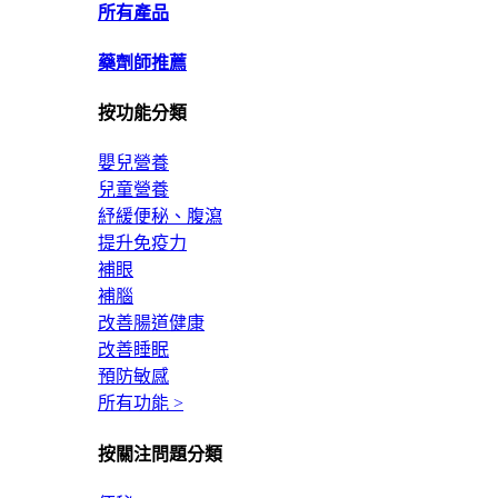
所有產品
藥劑師推薦
按功能分類
嬰兒營養
兒童營養
紓緩便秘、腹瀉
提升免疫力
補眼
補腦
改善腸道健康
改善睡眠
預防敏感
所有功能 >
按關注問題分類