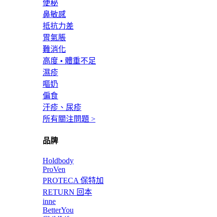
便秘
鼻敏感
抵抗力差
胃氣脹
難消化
高度 • 體重不足
濕疹
嘔奶
偏食
汗疹、尿疹
所有關注問題 >
品牌
Holdbody
ProVen
PROTECA 保特加
RETURN 回本
inne
BetterYou