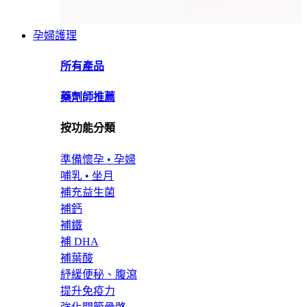
孕婦護理
所有產品
藥劑師推薦
按功能分類
準備懷孕 • 孕婦
哺乳 • 坐月
補充益生菌
補鈣
補鐵
補 DHA
補葉酸
紓緩便秘、腹瀉
提升免疫力