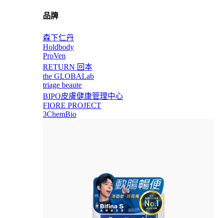
品牌
森下仁丹
Holdbody
ProVen
RETURN 回本
the GLOBALab
triage beaute
BIPO皮膚健康管理中心
FIORE PROJECT
3ChemBio