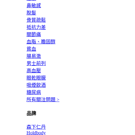
鼻敏感
脫髮
骨質疏鬆
抵抗力差
關節痛
血脂、膽固醇
貧血
腸易激
男士前列
高血壓
眼乾眼朦
吸煙飲酒
糖尿病
所有關注問題 >
品牌
森下仁丹
Holdbody