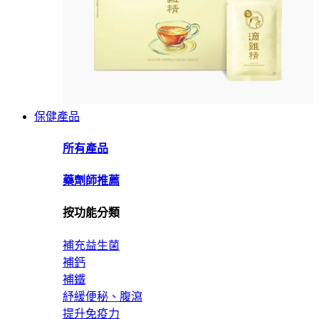
保健產品
所有產品
藥劑師推薦
按功能分類
補充益生菌
補鈣
補鐵
紓緩便秘、腹瀉
提升免疫力