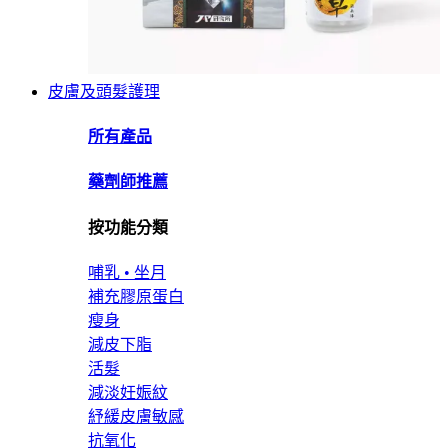
皮膚及頭髮護理
所有產品
藥劑師推薦
按功能分類
哺乳 • 坐月
補充膠原蛋白
瘦身
減皮下脂
活髮
減淡妊娠紋
紓緩皮膚敏感
抗氧化