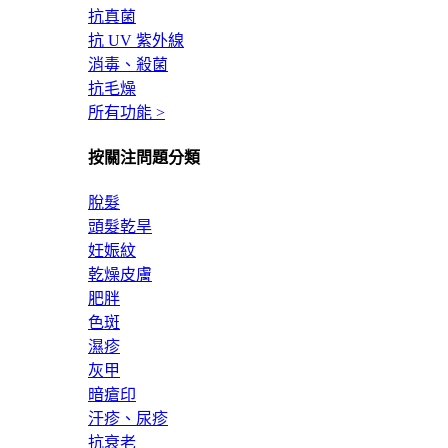
抗真菌
抗 UV 紫外線
消毒、殺菌
抗毛燥
所有功能 >
按關注問題分類
脫髮
頭髮乾旱
妊娠紋
乾燥皮膚
肥胖
色斑
濕疹
灰甲
暗瘡印
汗疹、尿疹
抗衰老