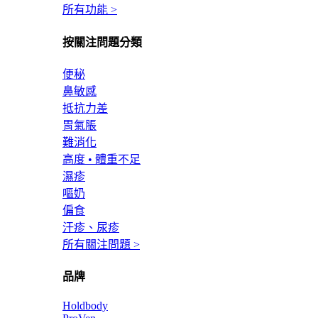
所有功能 >
按關注問題分類
便秘
鼻敏感
抵抗力差
胃氣脹
難消化
高度 • 體重不足
濕疹
嘔奶
偏食
汗疹、尿疹
所有關注問題 >
品牌
Holdbody