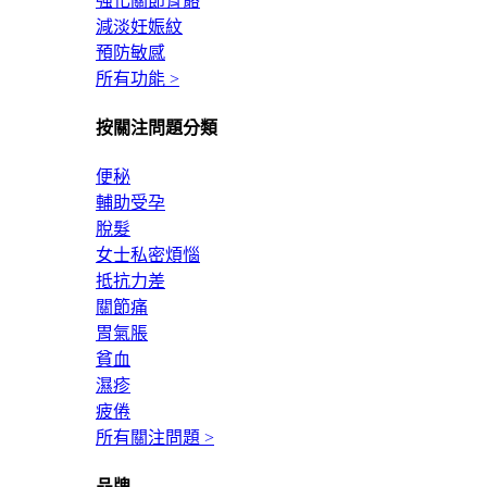
強化關節骨骼
減淡妊娠紋
預防敏感
所有功能 >
按關注問題分類
便秘
輔助受孕
脫髮
女士私密煩惱
抵抗力差
關節痛
胃氣脹
貧血
濕疹
疲倦
所有關注問題 >
品牌