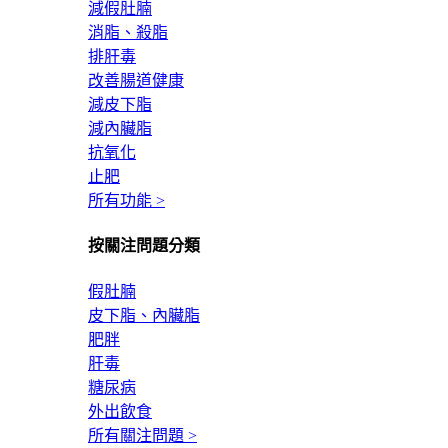
減假肚腩
消脂、殺脂
排肝毒
改善腸道健康
減皮下脂
減內臟脂
抗氧化
止肥
所有功能 >
按關注問題分類
假肚腩
皮下脂、內臟脂
肥胖
肝毒
糖尿病
外出飲食
所有關注問題 >