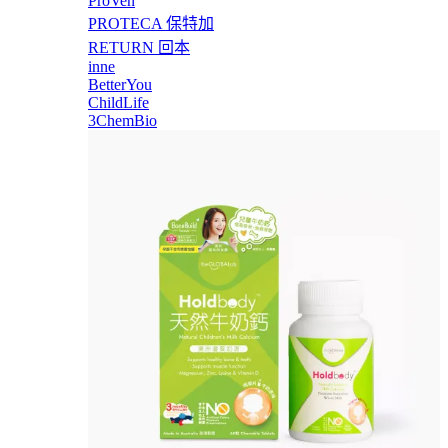
ProVen
PROTECA 保特加
RETURN 回本
inne
BetterYou
ChildLife
3ChemBio