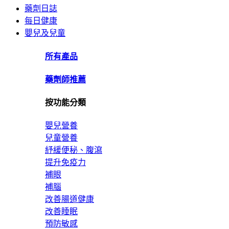
藥劑日誌
每日健康
嬰兒及兒童
所有產品
藥劑師推薦
按功能分類
嬰兒營養
兒童營養
紓緩便秘、腹瀉
提升免疫力
補眼
補腦
改善腸道健康
改善睡眠
預防敏感