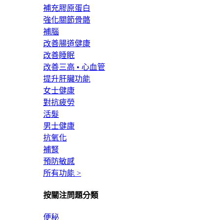
補充膠原蛋白
強化關節骨骼
補腦
改善腸道健康
改善睡眠
改善三高 • 心血管
提升肝臟功能
女士健康
對抗疲勞
活髮
男士健康
抗氧化
補腎
預防敏感
所有功能 >
按關注問題分類
便秘