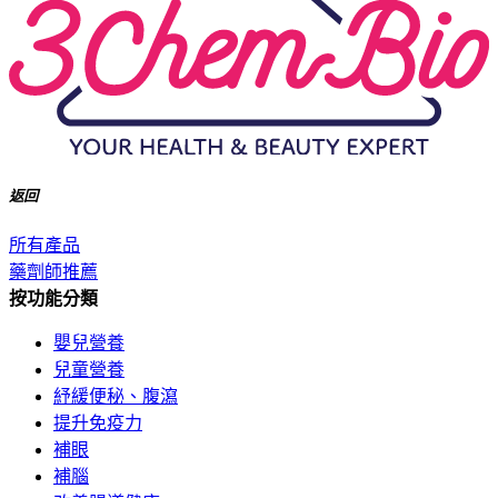
返回
所有產品
藥劑師推薦
按功能分類
嬰兒營養
兒童營養
紓緩便秘、腹瀉
提升免疫力
補眼
補腦