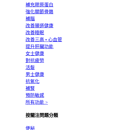
補充膠原蛋白
強化關節骨骼
補腦
改善腸道健康
改善睡眠
改善三高 • 心血管
提升肝臟功能
女士健康
對抗疲勞
活髮
男士健康
抗氧化
補腎
預防敏感
所有功能 >
按關注問題分類
便秘