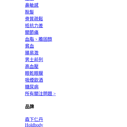
鼻敏感
脫髮
骨質疏鬆
抵抗力差
關節痛
血脂、膽固醇
貧血
腸易激
男士前列
高血壓
眼乾眼朦
吸煙飲酒
糖尿病
所有關注問題 >
品牌
森下仁丹
Holdbody