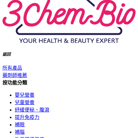
返回
所有產品
藥劑師推薦
按功能分類
嬰兒營養
兒童營養
紓緩便秘、腹瀉
提升免疫力
補眼
補腦