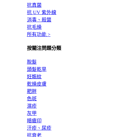
抗真菌
抗 UV 紫外線
消毒、殺菌
抗毛燥
所有功能 >
按關注問題分類
脫髮
頭髮乾旱
妊娠紋
乾燥皮膚
肥胖
色斑
濕疹
灰甲
暗瘡印
汗疹、尿疹
抗衰老