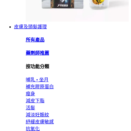
皮膚及頭髮護理
所有產品
藥劑師推薦
按功能分類
哺乳 • 坐月
補充膠原蛋白
瘦身
減皮下脂
活髮
減淡妊娠紋
紓緩皮膚敏感
抗氧化