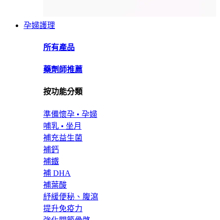
孕婦護理
所有產品
藥劑師推薦
按功能分類
準備懷孕 • 孕婦
哺乳 • 坐月
補充益生菌
補鈣
補鐵
補 DHA
補葉酸
紓緩便秘、腹瀉
提升免疫力