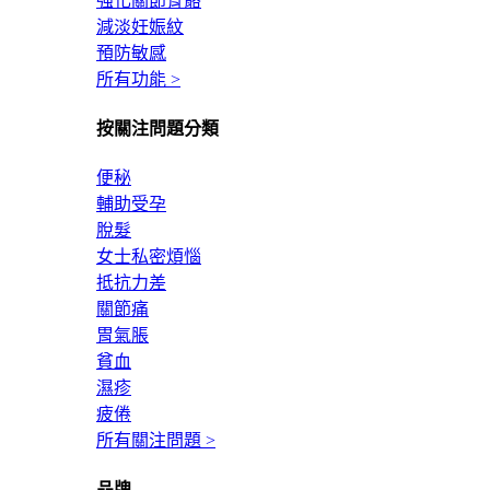
強化關節骨骼
減淡妊娠紋
預防敏感
所有功能 >
按關注問題分類
便秘
輔助受孕
脫髮
女士私密煩惱
抵抗力差
關節痛
胃氣脹
貧血
濕疹
疲倦
所有關注問題 >
品牌