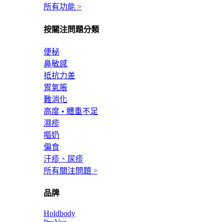
所有功能 >
按關注問題分類
便秘
鼻敏感
抵抗力差
胃氣脹
難消化
高度 • 體重不足
濕疹
嘔奶
偏食
汗疹、尿疹
所有關注問題 >
品牌
Holdbody