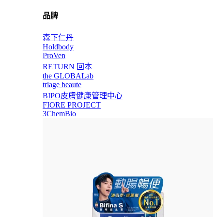
品牌
森下仁丹
Holdbody
ProVen
RETURN 回本
the GLOBALab
triage beaute
BIPO皮膚健康管理中心
FIORE PROJECT
3ChemBio