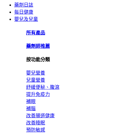
藥劑日誌
每日健康
嬰兒及兒童
所有產品
藥劑師推薦
按功能分類
嬰兒營養
兒童營養
紓緩便秘、腹瀉
提升免疫力
補眼
補腦
改善腸道健康
改善睡眠
預防敏感