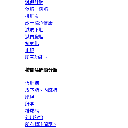
減假肚腩
消脂、殺脂
排肝毒
改善腸道健康
減皮下脂
減內臟脂
抗氧化
止肥
所有功能 >
按關注問題分類
假肚腩
皮下脂、內臟脂
肥胖
肝毒
糖尿病
外出飲食
所有關注問題 >