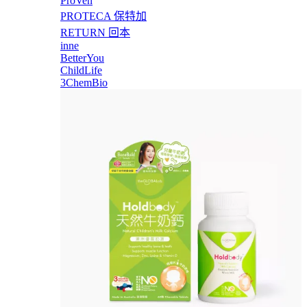
ProVen
PROTECA 保特加
RETURN 回本
inne
BetterYou
ChildLife
3ChemBio