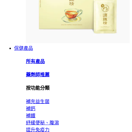
保健產品
所有產品
藥劑師推薦
按功能分類
補充益生菌
補鈣
補鐵
紓緩便秘、腹瀉
提升免疫力