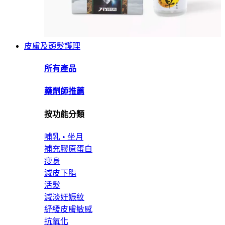
皮膚及頭髮護理
所有產品
藥劑師推薦
按功能分類
哺乳 • 坐月
補充膠原蛋白
瘦身
減皮下脂
活髮
減淡妊娠紋
紓緩皮膚敏感
抗氧化