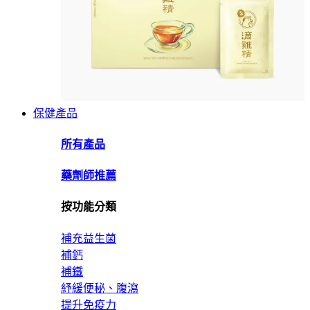
保健產品
所有產品
藥劑師推薦
按功能分類
補充益生菌
補鈣
補鐵
紓緩便秘、腹瀉
提升免疫力