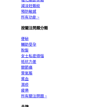
強化關節骨骼
減淡妊娠紋
預防敏感
所有功能 >
按關注問題分類
便秘
輔助受孕
脫髮
女士私密煩惱
抵抗力差
關節痛
胃氣脹
貧血
濕疹
疲倦
所有關注問題 >
品牌