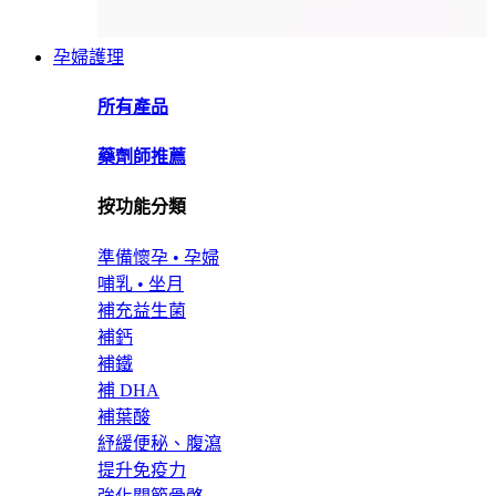
孕婦護理
所有產品
藥劑師推薦
按功能分類
準備懷孕 • 孕婦
哺乳 • 坐月
補充益生菌
補鈣
補鐵
補 DHA
補葉酸
紓緩便秘、腹瀉
提升免疫力