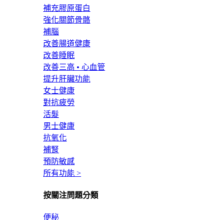
補充膠原蛋白
強化關節骨骼
補腦
改善腸道健康
改善睡眠
改善三高 • 心血管
提升肝臟功能
女士健康
對抗疲勞
活髮
男士健康
抗氧化
補腎
預防敏感
所有功能 >
按關注問題分類
便秘