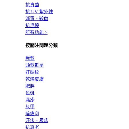
抗真菌
抗 UV 紫外線
消毒、殺菌
抗毛燥
所有功能 >
按關注問題分類
脫髮
頭髮乾旱
妊娠紋
乾燥皮膚
肥胖
色斑
濕疹
灰甲
暗瘡印
汗疹、尿疹
抗衰老