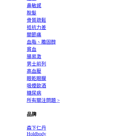
鼻敏感
脫髮
骨質疏鬆
抵抗力差
關節痛
血脂、膽固醇
貧血
腸易激
男士前列
高血壓
眼乾眼朦
吸煙飲酒
糖尿病
所有關注問題 >
品牌
森下仁丹
Holdbody