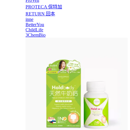
ProVen
PROTECA 保特加
RETURN 回本
inne
BetterYou
ChildLife
3ChemBio