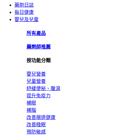
藥劑日誌
每日健康
嬰兒及兒童
所有產品
藥劑師推薦
按功能分類
嬰兒營養
兒童營養
紓緩便秘、腹瀉
提升免疫力
補眼
補腦
改善腸道健康
改善睡眠
預防敏感