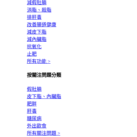
減假肚腩
消脂、殺脂
排肝毒
改善腸道健康
減皮下脂
減內臟脂
抗氧化
止肥
所有功能 >
按關注問題分類
假肚腩
皮下脂、內臟脂
肥胖
肝毒
糖尿病
外出飲食
所有關注問題 >