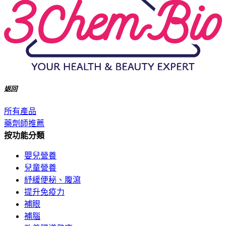
返回
所有產品
藥劑師推薦
按功能分類
嬰兒營養
兒童營養
紓緩便秘、腹瀉
提升免疫力
補眼
補腦