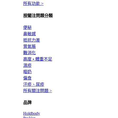
所有功能 >
按關注問題分類
便秘
鼻敏感
抵抗力差
胃氣脹
難消化
高度 • 體重不足
濕疹
嘔奶
偏食
汗疹、尿疹
所有關注問題 >
品牌
Holdbody