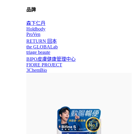
品牌
森下仁丹
Holdbody
ProVen
RETURN 回本
the GLOBALab
triage beaute
BIPO皮膚健康管理中心
FIORE PROJECT
3ChemBio