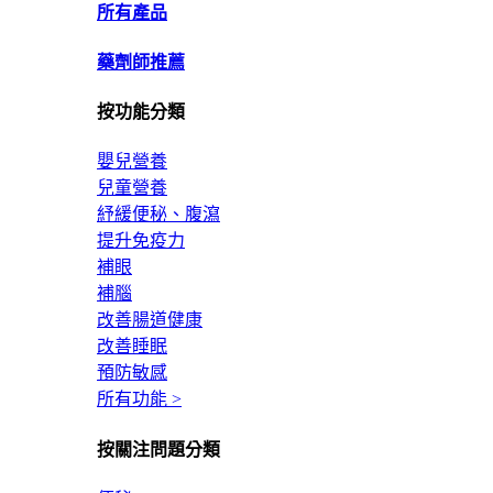
所有產品
藥劑師推薦
按功能分類
嬰兒營養
兒童營養
紓緩便秘、腹瀉
提升免疫力
補眼
補腦
改善腸道健康
改善睡眠
預防敏感
所有功能 >
按關注問題分類