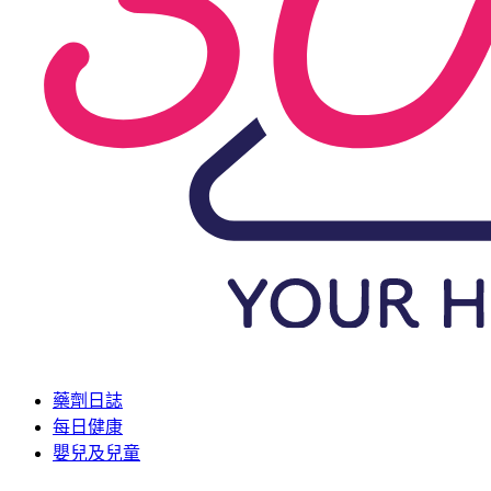
藥劑日誌
每日健康
嬰兒及兒童