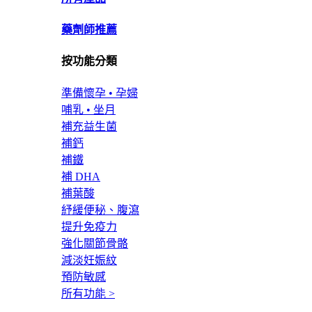
藥劑師推薦
按功能分類
準備懷孕 • 孕婦
哺乳 • 坐月
補充益生菌
補鈣
補鐵
補 DHA
補葉酸
紓緩便秘、腹瀉
提升免疫力
強化關節骨骼
減淡妊娠紋
預防敏感
所有功能 >