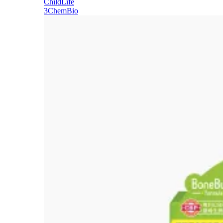
ChildLife
3ChemBio