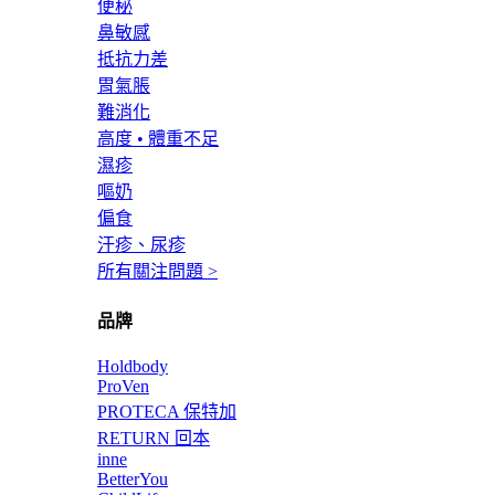
便秘
鼻敏感
抵抗力差
胃氣脹
難消化
高度 • 體重不足
濕疹
嘔奶
偏食
汗疹、尿疹
所有關注問題 >
品牌
Holdbody
ProVen
PROTECA 保特加
RETURN 回本
inne
BetterYou