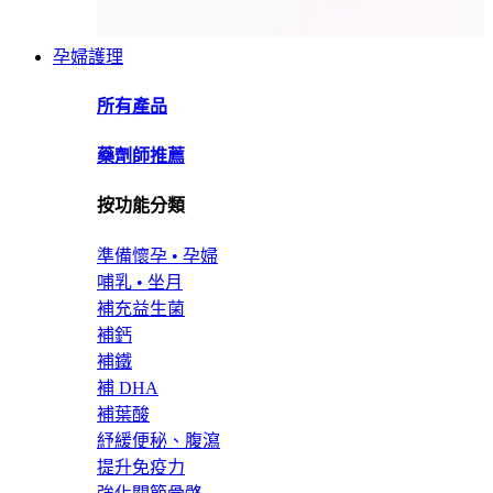
孕婦護理
所有產品
藥劑師推薦
按功能分類
準備懷孕 • 孕婦
哺乳 • 坐月
補充益生菌
補鈣
補鐵
補 DHA
補葉酸
紓緩便秘、腹瀉
提升免疫力