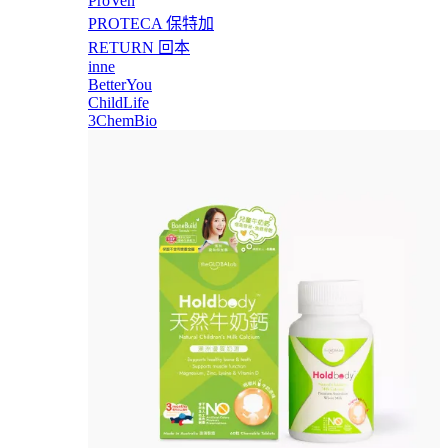
ProVen
PROTECA 保特加
RETURN 回本
inne
BetterYou
ChildLife
3ChemBio