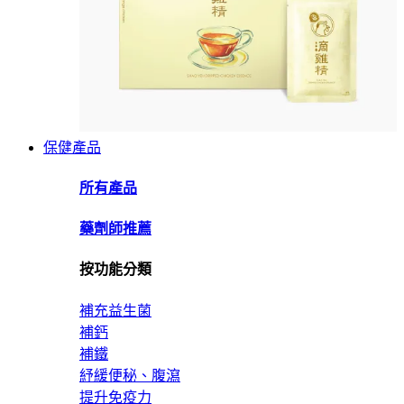
保健產品
所有產品
藥劑師推薦
按功能分類
補充益生菌
補鈣
補鐵
紓緩便秘、腹瀉
提升免疫力