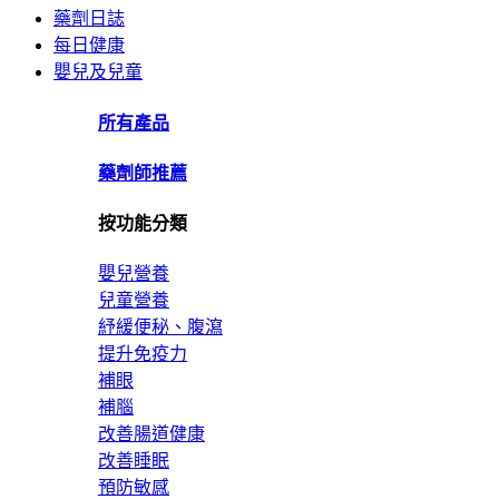
藥劑日誌
每日健康
嬰兒及兒童
所有產品
藥劑師推薦
按功能分類
嬰兒營養
兒童營養
紓緩便秘、腹瀉
提升免疫力
補眼
補腦
改善腸道健康
改善睡眠
預防敏感