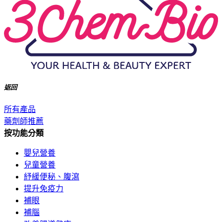
返回
所有產品
藥劑師推薦
按功能分類
嬰兒營養
兒童營養
紓緩便秘、腹瀉
提升免疫力
補眼
補腦