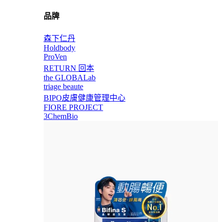
品牌
森下仁丹
Holdbody
ProVen
RETURN 回本
the GLOBALab
triage beaute
BIPO皮膚健康管理中心
FIORE PROJECT
3ChemBio