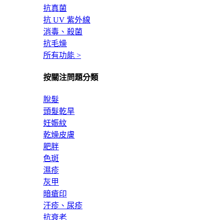
抗真菌
抗 UV 紫外線
消毒、殺菌
抗毛燥
所有功能 >
按關注問題分類
脫髮
頭髮乾旱
妊娠紋
乾燥皮膚
肥胖
色斑
濕疹
灰甲
暗瘡印
汗疹、尿疹
抗衰老