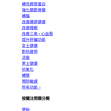
補充膠原蛋白
強化關節骨骼
補腦
改善腸道健康
改善睡眠
改善三高 • 心血管
提升肝臟功能
女士健康
對抗疲勞
活髮
男士健康
抗氧化
補腎
預防敏感
所有功能 >
按關注問題分類
便秘