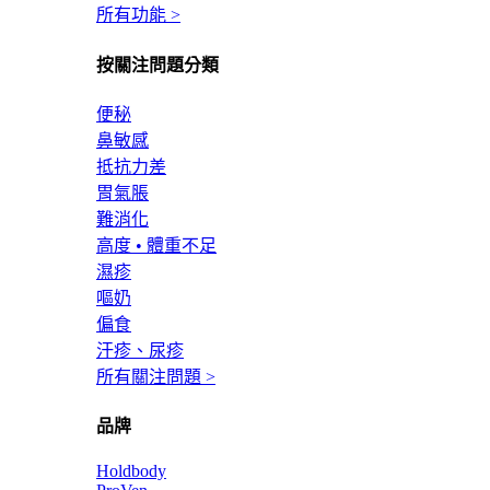
所有功能 >
按關注問題分類
便秘
鼻敏感
抵抗力差
胃氣脹
難消化
高度 • 體重不足
濕疹
嘔奶
偏食
汗疹、尿疹
所有關注問題 >
品牌
Holdbody