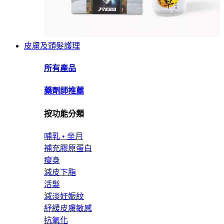
皮膚及頭髮護理
所有產品
藥劑師推薦
按功能分類
哺乳 • 坐月
補充膠原蛋白
瘦身
減皮下脂
活髮
減淡妊娠紋
紓緩皮膚敏感
抗氧化