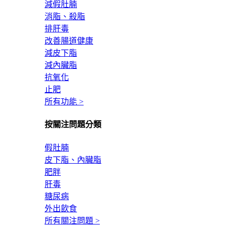
減假肚腩
消脂、殺脂
排肝毒
改善腸道健康
減皮下脂
減內臟脂
抗氧化
止肥
所有功能 >
按關注問題分類
假肚腩
皮下脂、內臟脂
肥胖
肝毒
糖尿病
外出飲食
所有關注問題 >