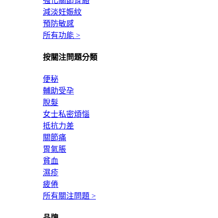
強化關節骨骼
減淡妊娠紋
預防敏感
所有功能 >
按關注問題分類
便秘
輔助受孕
脫髮
女士私密煩惱
抵抗力差
關節痛
胃氣脹
貧血
濕疹
疲倦
所有關注問題 >
品牌