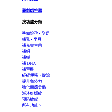
藥劑師推薦
按功能分類
準備懷孕 • 孕婦
哺乳 • 坐月
補充益生菌
補鈣
補鐵
補 DHA
補葉酸
紓緩便秘、腹瀉
提升免疫力
強化關節骨骼
減淡妊娠紋
預防敏感
所有功能 >