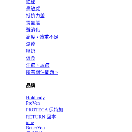
便秘
鼻敏感
抵抗力差
胃氣脹
難消化
高度 • 體重不足
濕疹
嘔奶
偏食
汗疹、尿疹
所有關注問題 >
品牌
Holdbody
ProVen
PROTECA 保特加
RETURN 回本
inne
BetterYou