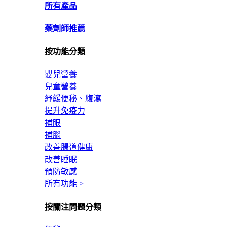
所有產品
藥劑師推薦
按功能分類
嬰兒營養
兒童營養
紓緩便秘、腹瀉
提升免疫力
補眼
補腦
改善腸道健康
改善睡眠
預防敏感
所有功能 >
按關注問題分類