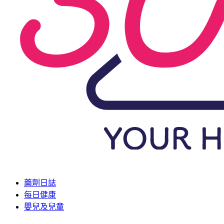
藥劑日誌
每日健康
嬰兒及兒童