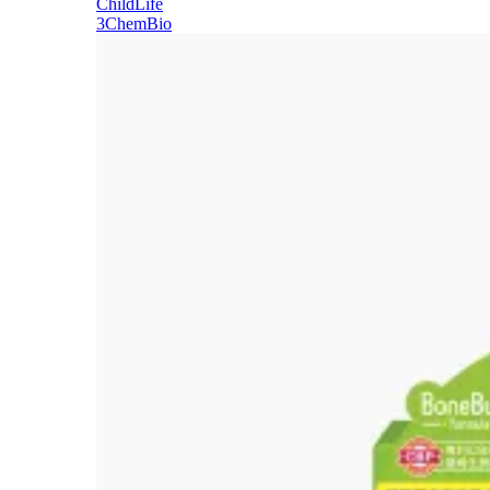
ChildLife
3ChemBio