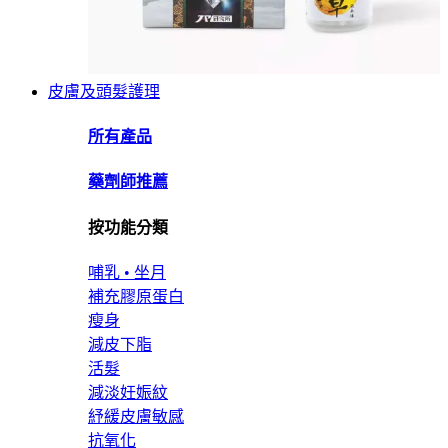
皮膚及頭髮護理
所有產品
藥劑師推薦
按功能分類
哺乳 • 坐月
補充膠原蛋白
瘦身
減皮下脂
活髮
減淡妊娠紋
紓緩皮膚敏感
抗氧化