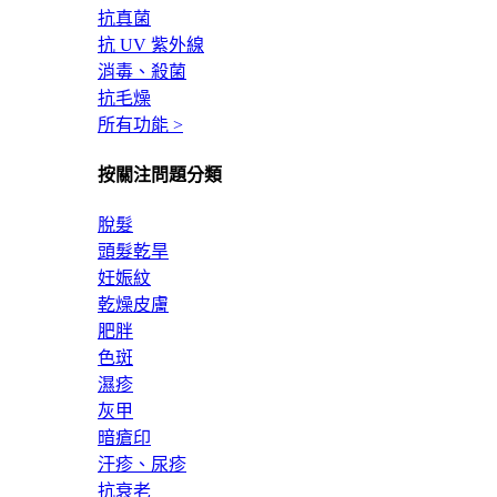
抗真菌
抗 UV 紫外線
消毒、殺菌
抗毛燥
所有功能 >
按關注問題分類
脫髮
頭髮乾旱
妊娠紋
乾燥皮膚
肥胖
色斑
濕疹
灰甲
暗瘡印
汗疹、尿疹
抗衰老