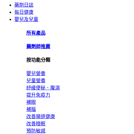
藥劑日誌
每日健康
嬰兒及兒童
所有產品
藥劑師推薦
按功能分類
嬰兒營養
兒童營養
紓緩便秘、腹瀉
提升免疫力
補眼
補腦
改善腸道健康
改善睡眠
預防敏感