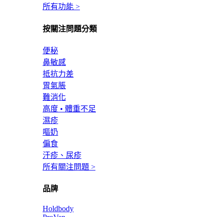
所有功能 >
按關注問題分類
便秘
鼻敏感
抵抗力差
胃氣脹
難消化
高度 • 體重不足
濕疹
嘔奶
偏食
汗疹、尿疹
所有關注問題 >
品牌
Holdbody