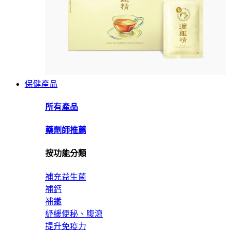
保健產品
所有產品
藥劑師推薦
按功能分類
補充益生菌
補鈣
補鐵
紓緩便秘、腹瀉
提升免疫力