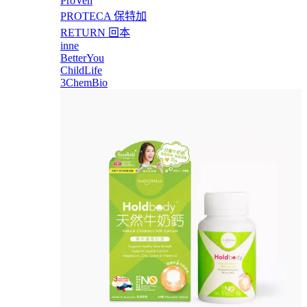
ProVen
PROTECA 保特加
RETURN 回本
inne
BetterYou
ChildLife
3ChemBio