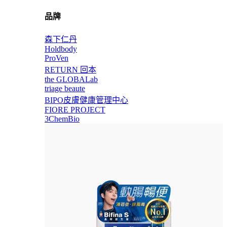
品牌
森下仁丹
Holdbody
ProVen
RETURN 回本
the GLOBALab
triage beaute
BIPO皮膚健康管理中心
FIORE PROJECT
3ChemBio