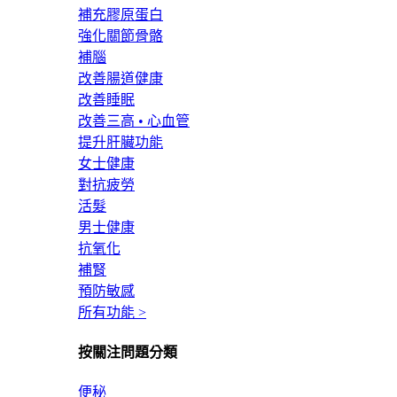
補充膠原蛋白
強化關節骨骼
補腦
改善腸道健康
改善睡眠
改善三高 • 心血管
提升肝臟功能
女士健康
對抗疲勞
活髮
男士健康
抗氧化
補腎
預防敏感
所有功能 >
按關注問題分類
便秘