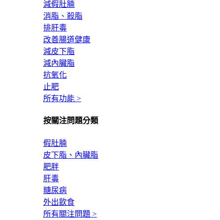
減假肚腩
消脂、殺脂
排肝毒
改善腸道健康
減皮下脂
減內臟脂
抗氧化
止肥
所有功能 >
按關注問題分類
假肚腩
皮下脂、內臟脂
肥胖
肝毒
糖尿病
外出飲食
所有關注問題 >