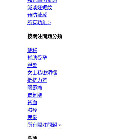
強化關節骨骼
減淡妊娠紋
預防敏感
所有功能 >
按關注問題分類
便秘
輔助受孕
脫髮
女士私密煩惱
抵抗力差
關節痛
胃氣脹
貧血
濕疹
疲倦
所有關注問題 >
品牌