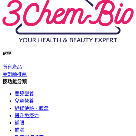
返回
所有產品
藥劑師推薦
按功能分類
嬰兒營養
兒童營養
紓緩便秘、腹瀉
提升免疫力
補眼
補腦