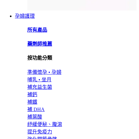
孕婦護理
所有產品
藥劑師推薦
按功能分類
準備懷孕 • 孕婦
哺乳 • 坐月
補充益生菌
補鈣
補鐵
補 DHA
補葉酸
紓緩便秘、腹瀉
提升免疫力