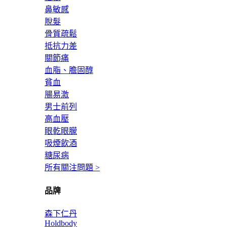
鼻敏感
脫髮
骨質疏鬆
抵抗力差
關節痛
血脂、膽固醇
貧血
腸易激
男士前列
高血壓
眼乾眼朦
吸煙飲酒
糖尿病
所有關注問題 >
品牌
森下仁丹
Holdbody