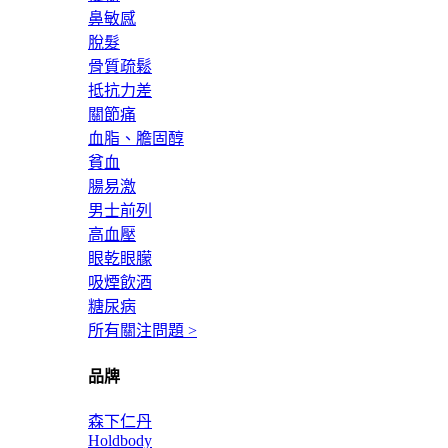
鼻敏感
脫髮
骨質疏鬆
抵抗力差
關節痛
血脂、膽固醇
貧血
腸易激
男士前列
高血壓
眼乾眼朦
吸煙飲酒
糖尿病
所有關注問題 >
品牌
森下仁丹
Holdbody