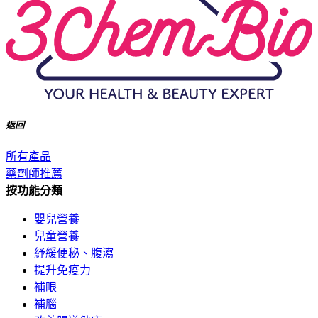
返回
所有產品
藥劑師推薦
按功能分類
嬰兒營養
兒童營養
紓緩便秘、腹瀉
提升免疫力
補眼
補腦