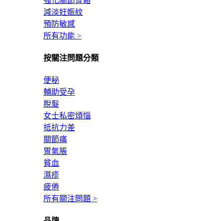
強化關節骨骼
減淡妊娠紋
預防敏感
所有功能 >
按關注問題分類
便秘
輔助受孕
脫髮
女士私密煩惱
抵抗力差
關節痛
胃氣脹
貧血
濕疹
疲倦
所有關注問題 >
品牌