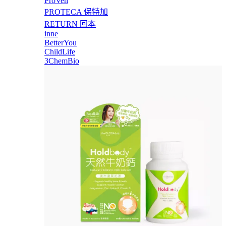
ProVen
PROTECA 保特加
RETURN 回本
inne
BetterYou
ChildLife
3ChemBio