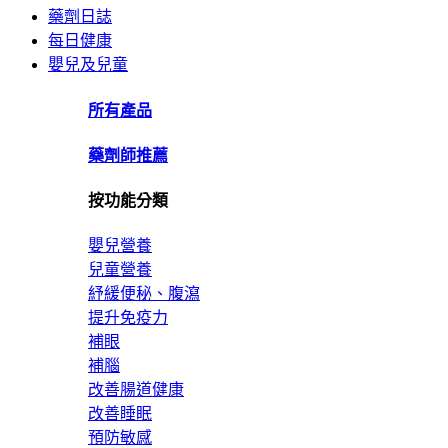
藥劑日誌
每日健康
嬰兒及兒童
所有產品
藥劑師推薦
按功能分類
嬰兒營養
兒童營養
紓緩便秘、腹瀉
提升免疫力
補眼
補腦
改善腸道健康
改善睡眠
預防敏感