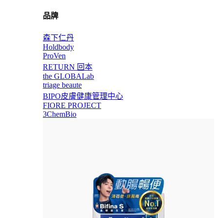
品牌
森下仁丹
Holdbody
ProVen
RETURN 回本
the GLOBALab
triage beaute
BIPO皮膚健康管理中心
FIORE PROJECT
3ChemBio