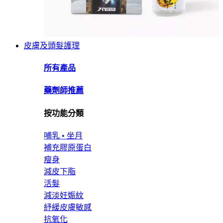
皮膚及頭髮護理
所有產品
藥劑師推薦
按功能分類
哺乳 • 坐月
補充膠原蛋白
瘦身
減皮下脂
活髮
減淡妊娠紋
紓緩皮膚敏感
抗氧化