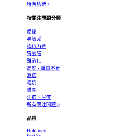
所有功能 >
按關注問題分類
便秘
鼻敏感
抵抗力差
胃氣脹
難消化
高度 • 體重不足
濕疹
嘔奶
偏食
汗疹、尿疹
所有關注問題 >
品牌
Holdbody