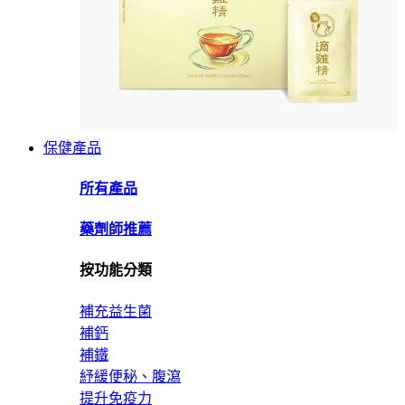
保健產品
所有產品
藥劑師推薦
按功能分類
補充益生菌
補鈣
補鐵
紓緩便秘、腹瀉
提升免疫力