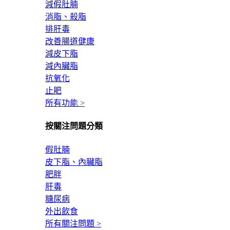
減假肚腩
消脂、殺脂
排肝毒
改善腸道健康
減皮下脂
減內臟脂
抗氧化
止肥
所有功能 >
按關注問題分類
假肚腩
皮下脂、內臟脂
肥胖
肝毒
糖尿病
外出飲食
所有關注問題 >