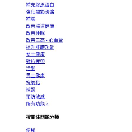
補充膠原蛋白
強化關節骨骼
補腦
改善腸道健康
改善睡眠
改善三高 • 心血管
提升肝臟功能
女士健康
對抗疲勞
活髮
男士健康
抗氧化
補腎
預防敏感
所有功能 >
按關注問題分類
便秘