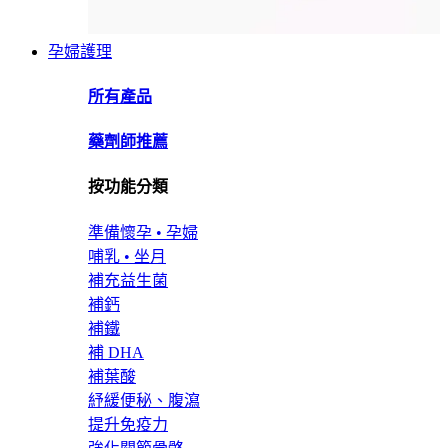
孕婦護理
所有產品
藥劑師推薦
按功能分類
準備懷孕 • 孕婦
哺乳 • 坐月
補充益生菌
補鈣
補鐵
補 DHA
補葉酸
紓緩便秘、腹瀉
提升免疫力