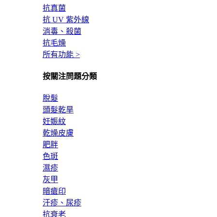
抗真菌
抗 UV 紫外線
消毒、殺菌
抗毛燥
所有功能 >
按關注問題分類
脫髮
頭髮乾旱
妊娠紋
乾燥皮膚
肥胖
色斑
濕疹
灰甲
暗瘡印
汗疹、尿疹
抗衰老