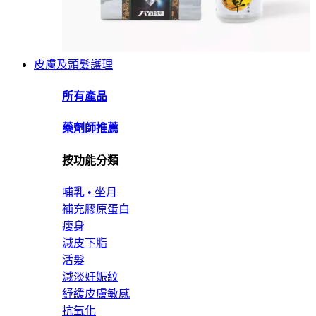
皮膚及頭髮護理
所有產品
藥劑師推薦
按功能分類
哺乳 • 坐月
補充膠原蛋白
瘦身
減皮下脂
活髮
減淡妊娠紋
紓緩皮膚敏感
抗氧化