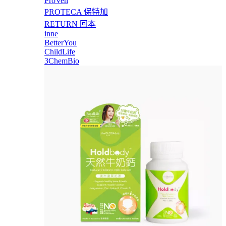
ProVen
PROTECA 保特加
RETURN 回本
inne
BetterYou
ChildLife
3ChemBio