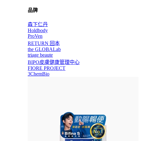
品牌
森下仁丹
Holdbody
ProVen
RETURN 回本
the GLOBALab
triage beaute
BIPO皮膚健康管理中心
FIORE PROJECT
3ChemBio