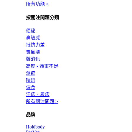
所有功能 >
按關注問題分類
便秘
鼻敏感
抵抗力差
胃氣脹
難消化
高度 • 體重不足
濕疹
嘔奶
偏食
汗疹、尿疹
所有關注問題 >
品牌
Holdbody