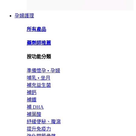
孕婦護理
所有產品
藥劑師推薦
按功能分類
準備懷孕 • 孕婦
哺乳 • 坐月
補充益生菌
補鈣
補鐵
補 DHA
補葉酸
紓緩便秘、腹瀉
提升免疫力