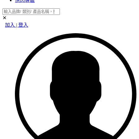
快閃專區
✕
加入 | 登入