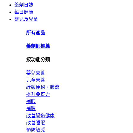
藥劑日誌
每日健康
嬰兒及兒童
所有產品
藥劑師推薦
按功能分類
嬰兒營養
兒童營養
紓緩便秘、腹瀉
提升免疫力
補眼
補腦
改善腸道健康
改善睡眠
預防敏感