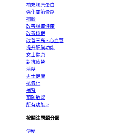
補充膠原蛋白
強化關節骨骼
補腦
改善腸道健康
改善睡眠
改善三高 • 心血管
提升肝臟功能
女士健康
對抗疲勞
活髮
男士健康
抗氧化
補腎
預防敏感
所有功能 >
按關注問題分類
便秘