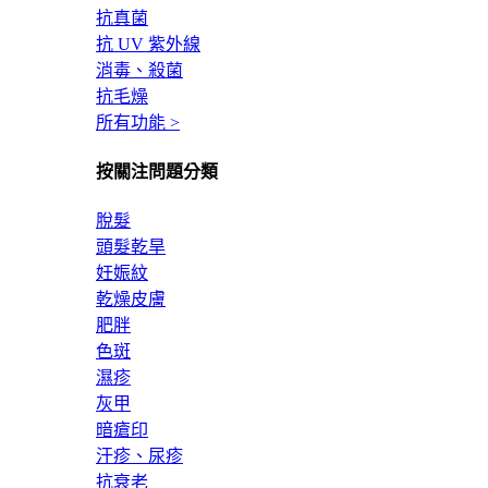
抗真菌
抗 UV 紫外線
消毒、殺菌
抗毛燥
所有功能 >
按關注問題分類
脫髮
頭髮乾旱
妊娠紋
乾燥皮膚
肥胖
色斑
濕疹
灰甲
暗瘡印
汗疹、尿疹
抗衰老