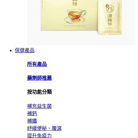
保健產品
所有產品
藥劑師推薦
按功能分類
補充益生菌
補鈣
補鐵
紓緩便秘、腹瀉
提升免疫力