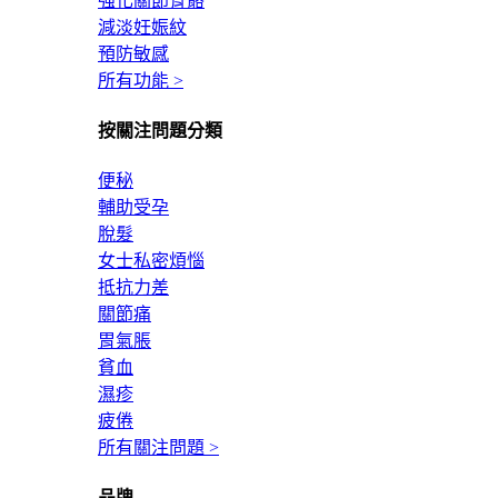
強化關節骨骼
減淡妊娠紋
預防敏感
所有功能 >
按關注問題分類
便秘
輔助受孕
脫髮
女士私密煩惱
抵抗力差
關節痛
胃氣脹
貧血
濕疹
疲倦
所有關注問題 >
品牌