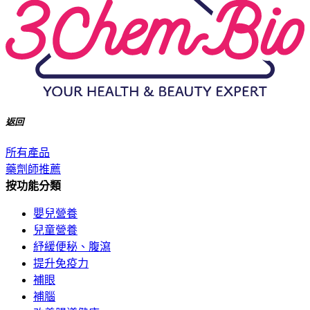
返回
所有產品
藥劑師推薦
按功能分類
嬰兒營養
兒童營養
紓緩便秘、腹瀉
提升免疫力
補眼
補腦