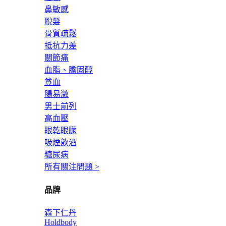
鼻敏感
脫髮
骨質疏鬆
抵抗力差
關節痛
血脂、膽固醇
貧血
腸易激
男士前列
高血壓
眼乾眼朦
吸煙飲酒
糖尿病
所有關注問題 >
品牌
森下仁丹
Holdbody