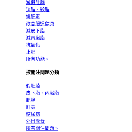
減假肚腩
消脂、殺脂
排肝毒
改善腸道健康
減皮下脂
減內臟脂
抗氧化
止肥
所有功能 >
按關注問題分類
假肚腩
皮下脂、內臟脂
肥胖
肝毒
糖尿病
外出飲食
所有關注問題 >