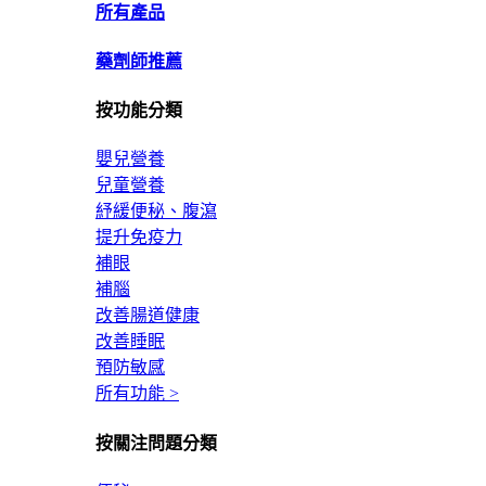
所有產品
藥劑師推薦
按功能分類
嬰兒營養
兒童營養
紓緩便秘、腹瀉
提升免疫力
補眼
補腦
改善腸道健康
改善睡眠
預防敏感
所有功能 >
按關注問題分類