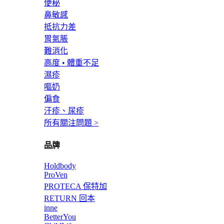
便秘
鼻敏感
抵抗力差
胃氣脹
難消化
高度 • 體重不足
濕疹
嘔奶
偏食
汗疹、尿疹
所有關注問題 >
品牌
Holdbody
ProVen
PROTECA 保特加
RETURN 回本
inne
BetterYou