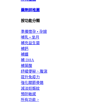
藥劑師推薦
按功能分類
準備懷孕 • 孕婦
哺乳 • 坐月
補充益生菌
補鈣
補鐵
補 DHA
補葉酸
紓緩便秘、腹瀉
提升免疫力
強化關節骨骼
減淡妊娠紋
預防敏感
所有功能 >