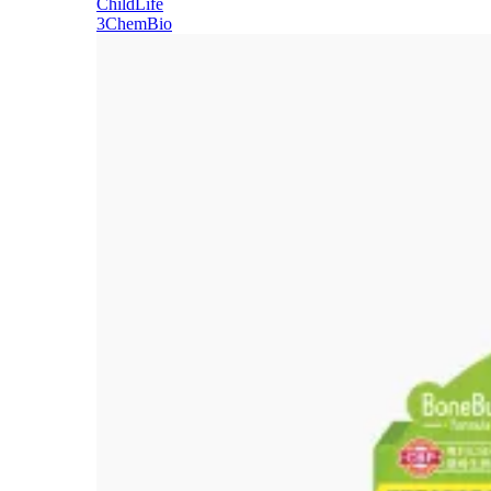
ChildLife
3ChemBio