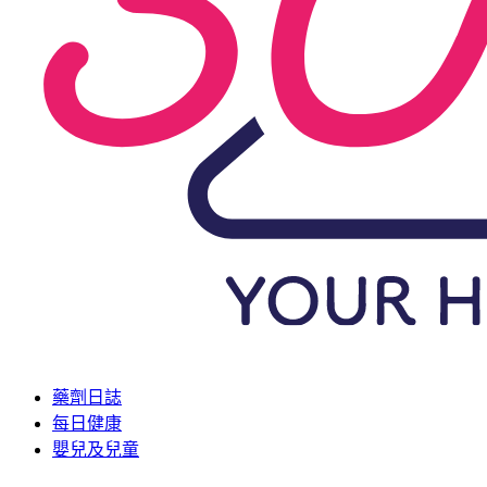
藥劑日誌
每日健康
嬰兒及兒童