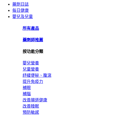
藥劑日誌
每日健康
嬰兒及兒童
所有產品
藥劑師推薦
按功能分類
嬰兒營養
兒童營養
紓緩便秘、腹瀉
提升免疫力
補眼
補腦
改善腸道健康
改善睡眠
預防敏感