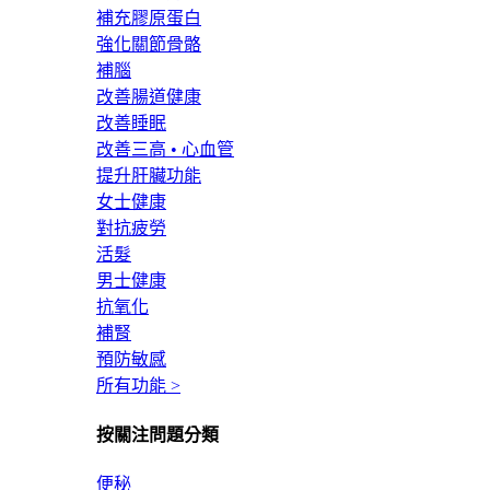
補充膠原蛋白
強化關節骨骼
補腦
改善腸道健康
改善睡眠
改善三高 • 心血管
提升肝臟功能
女士健康
對抗疲勞
活髮
男士健康
抗氧化
補腎
預防敏感
所有功能 >
按關注問題分類
便秘