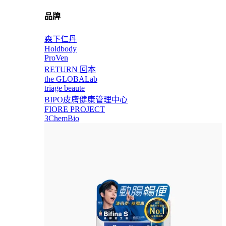
品牌
森下仁丹
Holdbody
ProVen
RETURN 回本
the GLOBALab
triage beaute
BIPO皮膚健康管理中心
FIORE PROJECT
3ChemBio