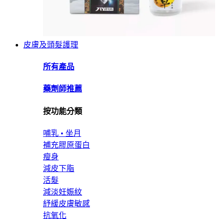
皮膚及頭髮護理
所有產品
藥劑師推薦
按功能分類
哺乳 • 坐月
補充膠原蛋白
瘦身
減皮下脂
活髮
減淡妊娠紋
紓緩皮膚敏感
抗氧化