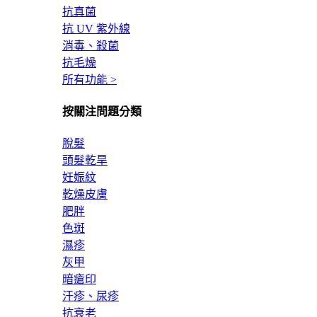
抗真菌
抗 UV 紫外線
消毒、殺菌
抗毛燥
所有功能 >
按關注問題分類
脫髮
頭髮乾旱
妊娠紋
乾燥皮膚
肥胖
色斑
濕疹
灰甲
暗瘡印
汗疹、尿疹
抗衰老