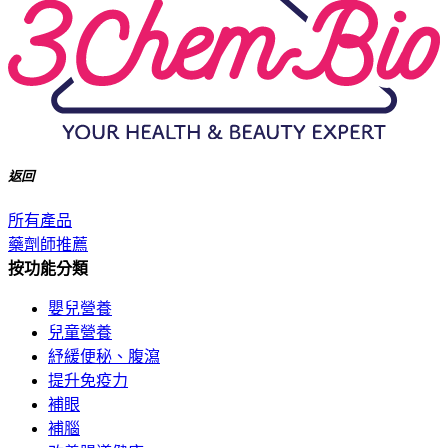
返回
所有產品
藥劑師推薦
按功能分類
嬰兒營養
兒童營養
紓緩便秘、腹瀉
提升免疫力
補眼
補腦