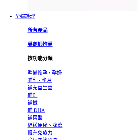
孕婦護理
所有產品
藥劑師推薦
按功能分類
準備懷孕 • 孕婦
哺乳 • 坐月
補充益生菌
補鈣
補鐵
補 DHA
補葉酸
紓緩便秘、腹瀉
提升免疫力