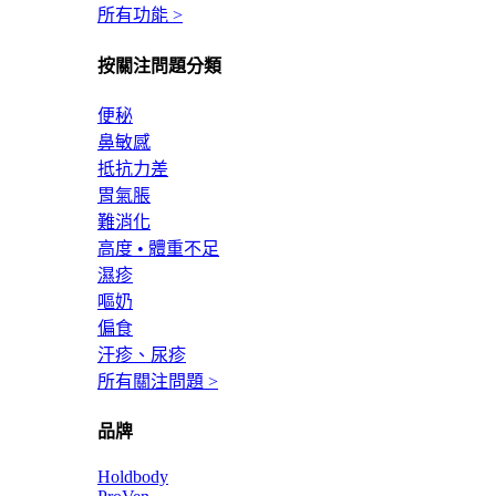
所有功能 >
按關注問題分類
便秘
鼻敏感
抵抗力差
胃氣脹
難消化
高度 • 體重不足
濕疹
嘔奶
偏食
汗疹、尿疹
所有關注問題 >
品牌
Holdbody