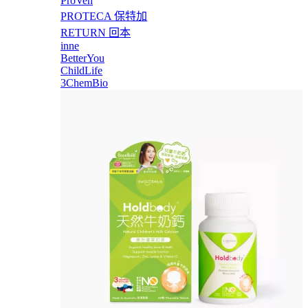
ProVen
PROTECA 保特加
RETURN 回本
inne
BetterYou
ChildLife
3ChemBio