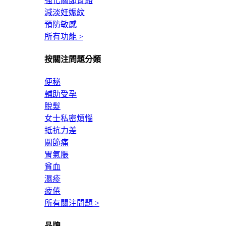
強化關節骨骼
減淡妊娠紋
預防敏感
所有功能 >
按關注問題分類
便秘
輔助受孕
脫髮
女士私密煩惱
抵抗力差
關節痛
胃氣脹
貧血
濕疹
疲倦
所有關注問題 >
品牌