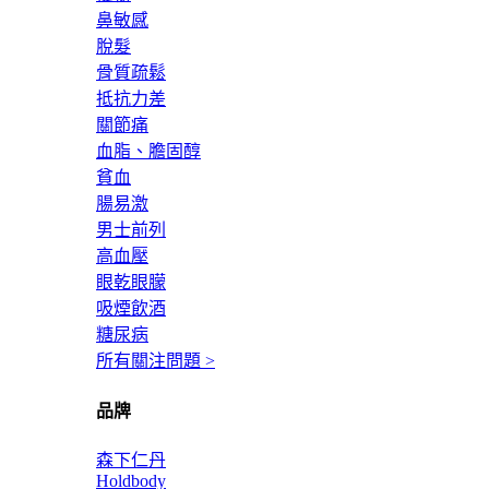
鼻敏感
脫髮
骨質疏鬆
抵抗力差
關節痛
血脂、膽固醇
貧血
腸易激
男士前列
高血壓
眼乾眼朦
吸煙飲酒
糖尿病
所有關注問題 >
品牌
森下仁丹
Holdbody