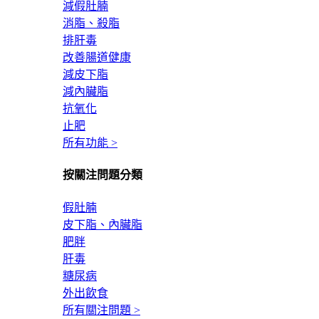
減假肚腩
消脂、殺脂
排肝毒
改善腸道健康
減皮下脂
減內臟脂
抗氧化
止肥
所有功能 >
按關注問題分類
假肚腩
皮下脂、內臟脂
肥胖
肝毒
糖尿病
外出飲食
所有關注問題 >