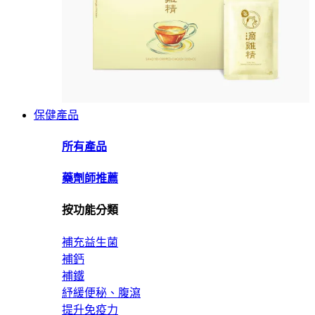
保健產品
所有產品
藥劑師推薦
按功能分類
補充益生菌
補鈣
補鐵
紓緩便秘、腹瀉
提升免疫力