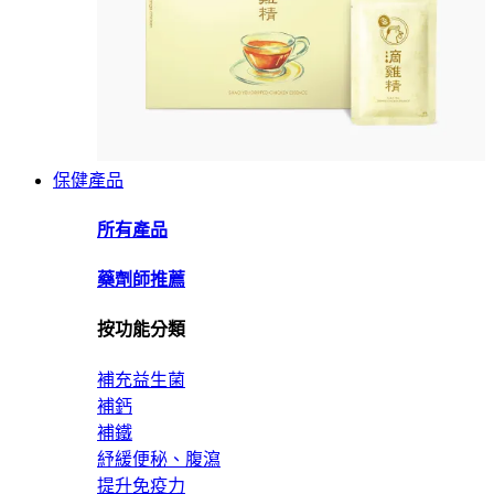
保健產品
所有產品
藥劑師推薦
按功能分類
補充益生菌
補鈣
補鐵
紓緩便秘、腹瀉
提升免疫力