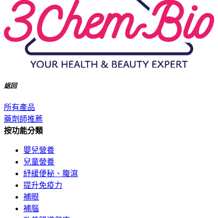
返回
所有產品
藥劑師推薦
按功能分類
嬰兒營養
兒童營養
紓緩便秘、腹瀉
提升免疫力
補眼
補腦