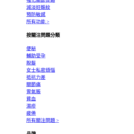
強化關節骨骼
減淡妊娠紋
預防敏感
所有功能 >
按關注問題分類
便秘
輔助受孕
脫髮
女士私密煩惱
抵抗力差
關節痛
胃氣脹
貧血
濕疹
疲倦
所有關注問題 >
品牌