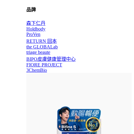
品牌
森下仁丹
Holdbody
ProVen
RETURN 回本
the GLOBALab
triage beaute
BIPO皮膚健康管理中心
FIORE PROJECT
3ChemBio