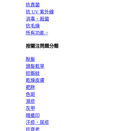
抗真菌
抗 UV 紫外線
消毒、殺菌
抗毛燥
所有功能 >
按關注問題分類
脫髮
頭髮乾旱
妊娠紋
乾燥皮膚
肥胖
色斑
濕疹
灰甲
暗瘡印
汗疹、尿疹
抗衰老