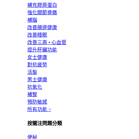
補充膠原蛋白
強化關節骨骼
補腦
改善腸道健康
改善睡眠
改善三高 • 心血管
提升肝臟功能
女士健康
對抗疲勞
活髮
男士健康
抗氧化
補腎
預防敏感
所有功能 >
按關注問題分類
便秘