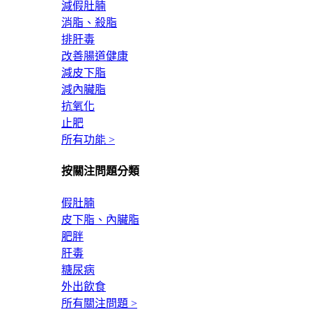
減假肚腩
消脂、殺脂
排肝毒
改善腸道健康
減皮下脂
減內臟脂
抗氧化
止肥
所有功能 >
按關注問題分類
假肚腩
皮下脂、內臟脂
肥胖
肝毒
糖尿病
外出飲食
所有關注問題 >