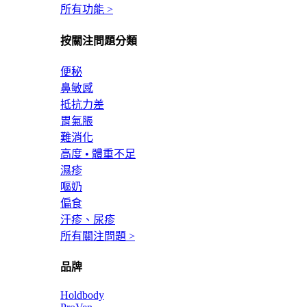
所有功能 >
按關注問題分類
便秘
鼻敏感
抵抗力差
胃氣脹
難消化
高度 • 體重不足
濕疹
嘔奶
偏食
汗疹、尿疹
所有關注問題 >
品牌
Holdbody