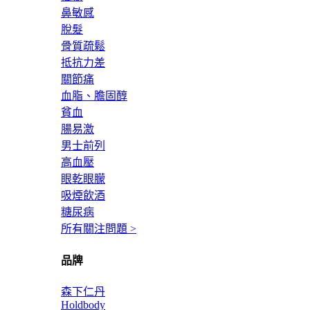
鼻敏感
脫髮
骨質疏鬆
抵抗力差
關節痛
血脂、膽固醇
貧血
腸易激
男士前列
高血壓
眼乾眼朦
吸煙飲酒
糖尿病
所有關注問題 >
品牌
森下仁丹
Holdbody