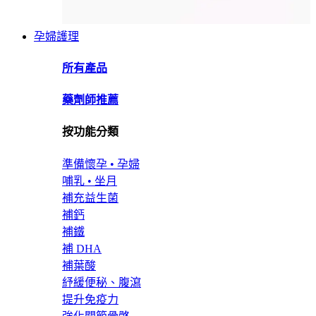
孕婦護理
所有產品
藥劑師推薦
按功能分類
準備懷孕 • 孕婦
哺乳 • 坐月
補充益生菌
補鈣
補鐵
補 DHA
補葉酸
紓緩便秘、腹瀉
提升免疫力