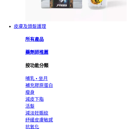
皮膚及頭髮護理
所有產品
藥劑師推薦
按功能分類
哺乳 • 坐月
補充膠原蛋白
瘦身
減皮下脂
活髮
減淡妊娠紋
紓緩皮膚敏感
抗氧化