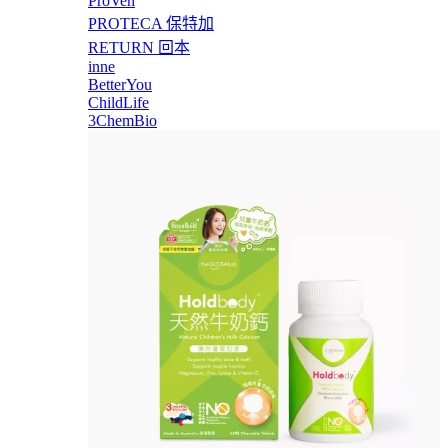
ProVen
PROTECA 保特加
RETURN 回本
inne
BetterYou
ChildLife
3ChemBio