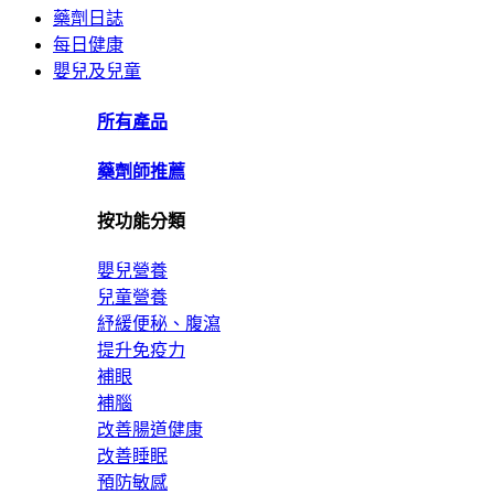
藥劑日誌
每日健康
嬰兒及兒童
所有產品
藥劑師推薦
按功能分類
嬰兒營養
兒童營養
紓緩便秘、腹瀉
提升免疫力
補眼
補腦
改善腸道健康
改善睡眠
預防敏感