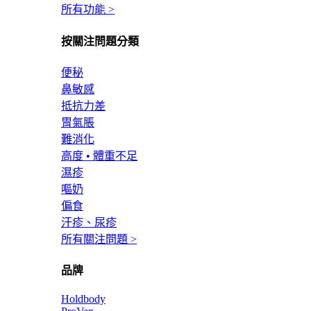
所有功能 >
按關注問題分類
便秘
鼻敏感
抵抗力差
胃氣脹
難消化
高度 • 體重不足
濕疹
嘔奶
偏食
汗疹、尿疹
所有關注問題 >
品牌
Holdbody