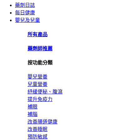
藥劑日誌
每日健康
嬰兒及兒童
所有產品
藥劑師推薦
按功能分類
嬰兒營養
兒童營養
紓緩便秘、腹瀉
提升免疫力
補眼
補腦
改善腸道健康
改善睡眠
預防敏感