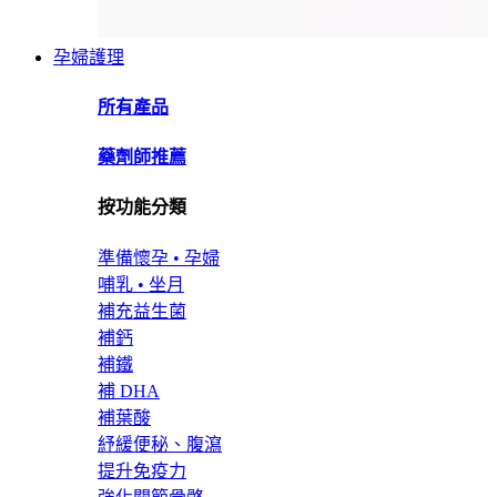
孕婦護理
所有產品
藥劑師推薦
按功能分類
準備懷孕 • 孕婦
哺乳 • 坐月
補充益生菌
補鈣
補鐵
補 DHA
補葉酸
紓緩便秘、腹瀉
提升免疫力