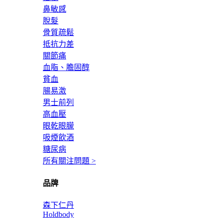
鼻敏感
脫髮
骨質疏鬆
抵抗力差
關節痛
血脂、膽固醇
貧血
腸易激
男士前列
高血壓
眼乾眼朦
吸煙飲酒
糖尿病
所有關注問題 >
品牌
森下仁丹
Holdbody