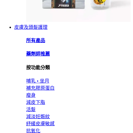
皮膚及頭髮護理
所有產品
藥劑師推薦
按功能分類
哺乳 • 坐月
補充膠原蛋白
瘦身
減皮下脂
活髮
減淡妊娠紋
紓緩皮膚敏感
抗氧化