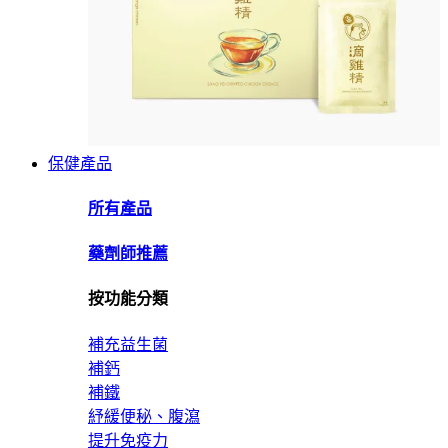
保健產品
所有產品
藥劑師推薦
按功能分類
補充益生菌
補鈣
補鐵
紓緩便秘、腹瀉
提升免疫力