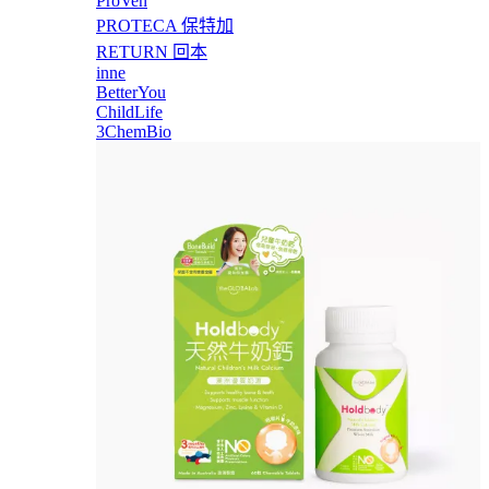
ProVen
PROTECA 保特加
RETURN 回本
inne
BetterYou
ChildLife
3ChemBio