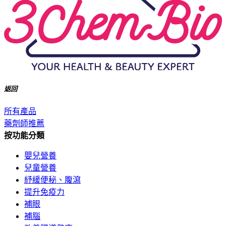
返回
所有產品
藥劑師推薦
按功能分類
嬰兒營養
兒童營養
紓緩便秘、腹瀉
提升免疫力
補眼
補腦