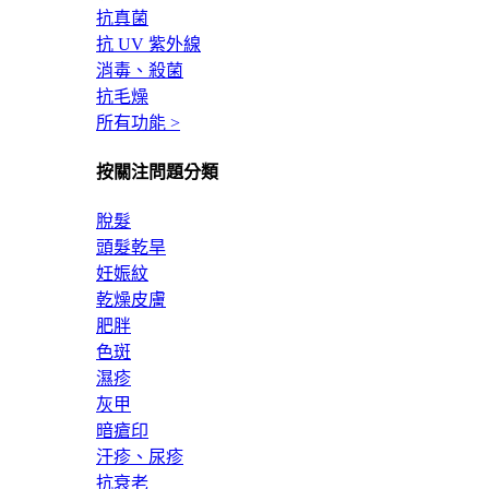
抗真菌
抗 UV 紫外線
消毒、殺菌
抗毛燥
所有功能 >
按關注問題分類
脫髮
頭髮乾旱
妊娠紋
乾燥皮膚
肥胖
色斑
濕疹
灰甲
暗瘡印
汗疹、尿疹
抗衰老