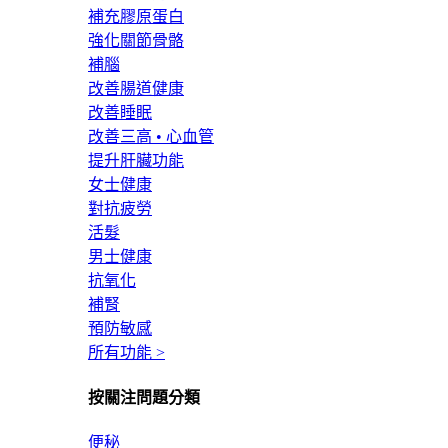
補充膠原蛋白
強化關節骨骼
補腦
改善腸道健康
改善睡眠
改善三高 • 心血管
提升肝臟功能
女士健康
對抗疲勞
活髮
男士健康
抗氧化
補腎
預防敏感
所有功能 >
按關注問題分類
便秘