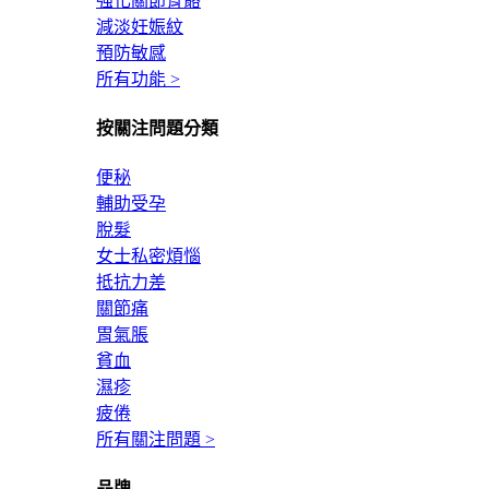
強化關節骨骼
減淡妊娠紋
預防敏感
所有功能 >
按關注問題分類
便秘
輔助受孕
脫髮
女士私密煩惱
抵抗力差
關節痛
胃氣脹
貧血
濕疹
疲倦
所有關注問題 >
品牌