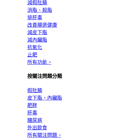
減假肚腩
消脂、殺脂
排肝毒
改善腸道健康
減皮下脂
減內臟脂
抗氧化
止肥
所有功能 >
按關注問題分類
假肚腩
皮下脂、內臟脂
肥胖
肝毒
糖尿病
外出飲食
所有關注問題 >