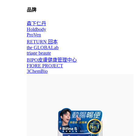
品牌
森下仁丹
Holdbody
ProVen
RETURN 回本
the GLOBALab
triage beaute
BIPO皮膚健康管理中心
FIORE PROJECT
3ChemBio