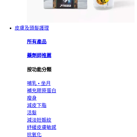
皮膚及頭髮護理
所有產品
藥劑師推薦
按功能分類
哺乳 • 坐月
補充膠原蛋白
瘦身
減皮下脂
活髮
減淡妊娠紋
紓緩皮膚敏感
抗氧化