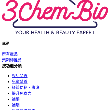
返回
所有產品
藥劑師推薦
按功能分類
嬰兒營養
兒童營養
紓緩便秘、腹瀉
提升免疫力
補眼
補腦