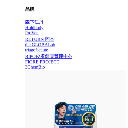
品牌
森下仁丹
Holdbody
ProVen
RETURN 回本
the GLOBALab
triage beaute
BIPO皮膚健康管理中心
FIORE PROJECT
3ChemBio