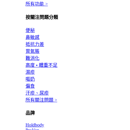
所有功能 >
按關注問題分類
便秘
鼻敏感
抵抗力差
胃氣脹
難消化
高度 • 體重不足
濕疹
嘔奶
偏食
汗疹、尿疹
所有關注問題 >
品牌
Holdbody