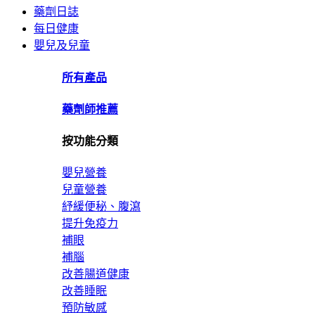
藥劑日誌
每日健康
嬰兒及兒童
所有產品
藥劑師推薦
按功能分類
嬰兒營養
兒童營養
紓緩便秘、腹瀉
提升免疫力
補眼
補腦
改善腸道健康
改善睡眠
預防敏感