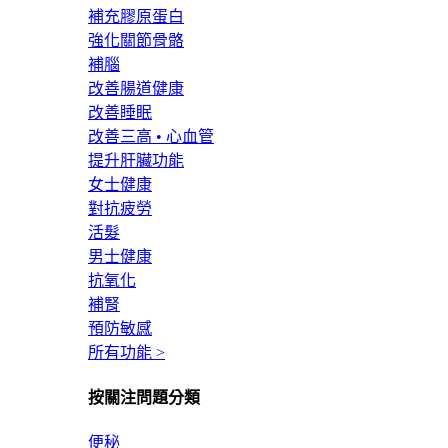
補充膠原蛋白
強化關節骨骼
補腦
改善腸道健康
改善睡眠
改善三高 • 心血管
提升肝臟功能
女士健康
對抗疲勞
活髮
男士健康
抗氧化
補腎
預防敏感
所有功能 >
按關注問題分類
便秘