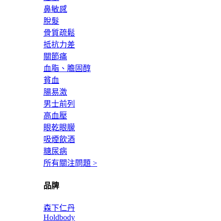
鼻敏感
脫髮
骨質疏鬆
抵抗力差
關節痛
血脂、膽固醇
貧血
腸易激
男士前列
高血壓
眼乾眼朦
吸煙飲酒
糖尿病
所有關注問題 >
品牌
森下仁丹
Holdbody