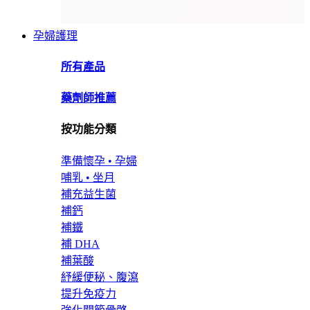
孕婦護理
所有產品
藥劑師推薦
按功能分類
準備懷孕 • 孕婦
哺乳 • 坐月
補充益生菌
補鈣
補鐵
補 DHA
補葉酸
紓緩便秘、腹瀉
提升免疫力