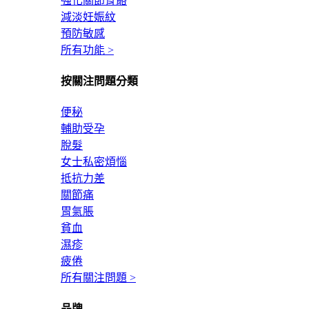
強化關節骨骼
減淡妊娠紋
預防敏感
所有功能 >
按關注問題分類
便秘
輔助受孕
脫髮
女士私密煩惱
抵抗力差
關節痛
胃氣脹
貧血
濕疹
疲倦
所有關注問題 >
品牌