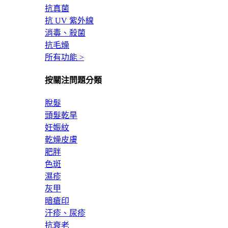
抗真菌
抗 UV 紫外線
消毒、殺菌
抗毛燥
所有功能 >
按關注問題分類
脫髮
頭髮乾旱
妊娠紋
乾燥皮膚
肥胖
色斑
濕疹
灰甲
暗瘡印
汗疹、尿疹
抗衰老