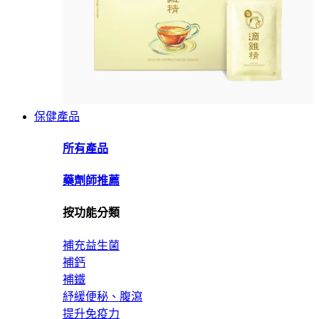
保健產品
所有產品
藥劑師推薦
按功能分類
補充益生菌
補鈣
補鐵
紓緩便秘、腹瀉
提升免疫力