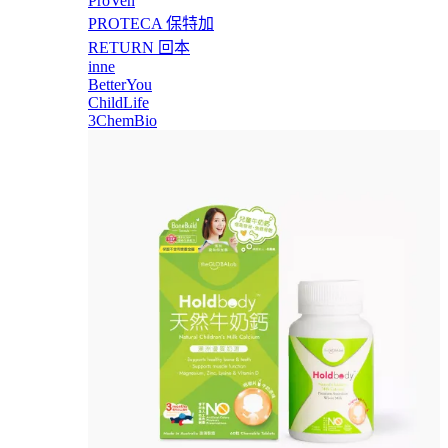
ProVen
PROTECA 保特加
RETURN 回本
inne
BetterYou
ChildLife
3ChemBio