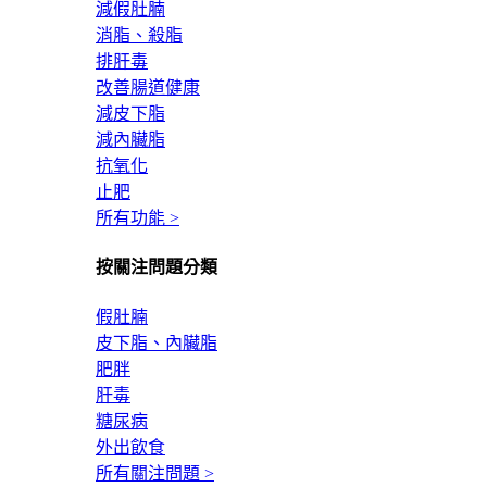
減假肚腩
消脂、殺脂
排肝毒
改善腸道健康
減皮下脂
減內臟脂
抗氧化
止肥
所有功能 >
按關注問題分類
假肚腩
皮下脂、內臟脂
肥胖
肝毒
糖尿病
外出飲食
所有關注問題 >