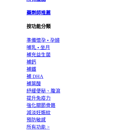
藥劑師推薦
按功能分類
準備懷孕 • 孕婦
哺乳 • 坐月
補充益生菌
補鈣
補鐵
補 DHA
補葉酸
紓緩便秘、腹瀉
提升免疫力
強化關節骨骼
減淡妊娠紋
預防敏感
所有功能 >