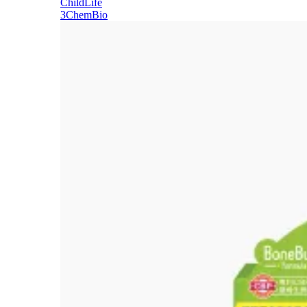
ChildLife
3ChemBio