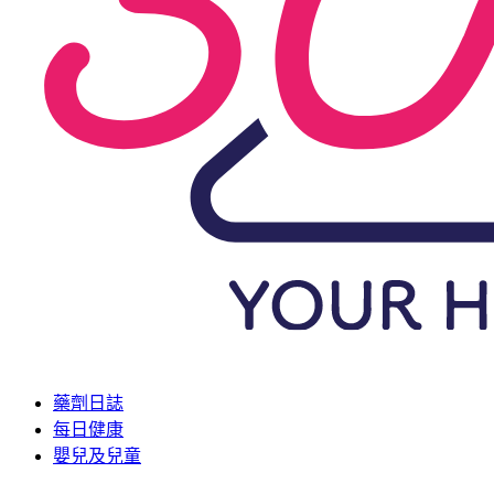
藥劑日誌
每日健康
嬰兒及兒童