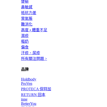
便秘
鼻敏感
抵抗力差
胃氣脹
難消化
高度 • 體重不足
濕疹
嘔奶
偏食
汗疹、尿疹
所有關注問題 >
品牌
Holdbody
ProVen
PROTECA 保特加
RETURN 回本
inne
BetterYou