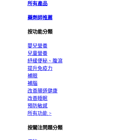
所有產品
藥劑師推薦
按功能分類
嬰兒營養
兒童營養
紓緩便秘、腹瀉
提升免疫力
補眼
補腦
改善腸道健康
改善睡眠
預防敏感
所有功能 >
按關注問題分類