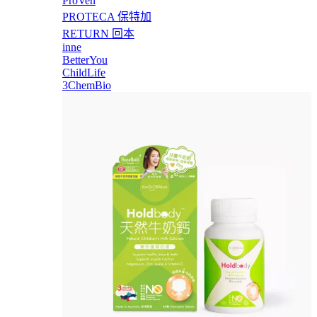
ProVen
PROTECA 保特加
RETURN 回本
inne
BetterYou
ChildLife
3ChemBio