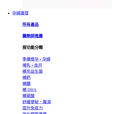
孕婦護理
所有產品
藥劑師推薦
按功能分類
準備懷孕 • 孕婦
哺乳 • 坐月
補充益生菌
補鈣
補鐵
補 DHA
補葉酸
紓緩便秘、腹瀉
提升免疫力