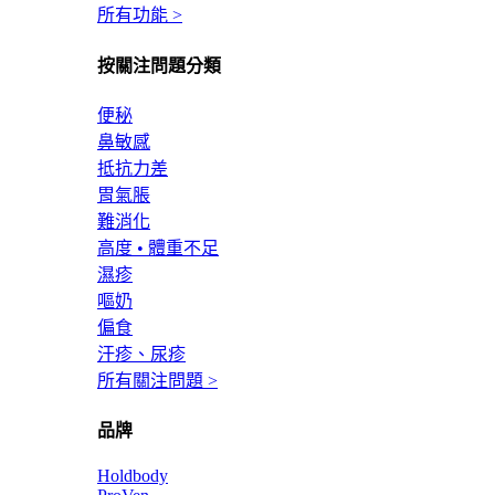
所有功能 >
按關注問題分類
便秘
鼻敏感
抵抗力差
胃氣脹
難消化
高度 • 體重不足
濕疹
嘔奶
偏食
汗疹、尿疹
所有關注問題 >
品牌
Holdbody