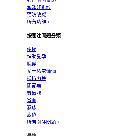
強化關節骨骼
減淡妊娠紋
預防敏感
所有功能 >
按關注問題分類
便秘
輔助受孕
脫髮
女士私密煩惱
抵抗力差
關節痛
胃氣脹
貧血
濕疹
疲倦
所有關注問題 >
品牌