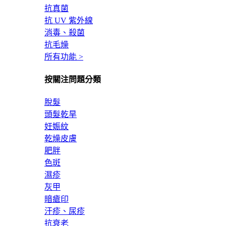
抗真菌
抗 UV 紫外線
消毒、殺菌
抗毛燥
所有功能 >
按關注問題分類
脫髮
頭髮乾旱
妊娠紋
乾燥皮膚
肥胖
色斑
濕疹
灰甲
暗瘡印
汗疹、尿疹
抗衰老