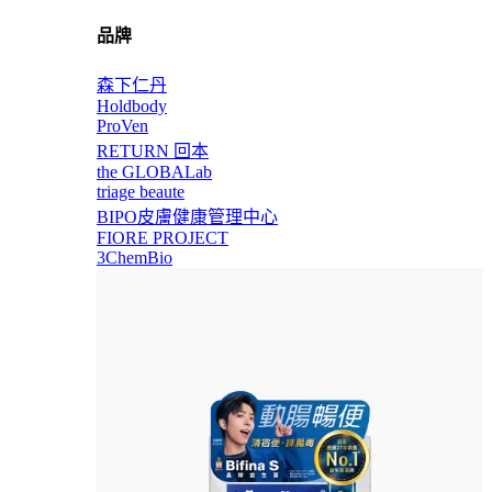
品牌
森下仁丹
Holdbody
ProVen
RETURN 回本
the GLOBALab
triage beaute
BIPO皮膚健康管理中心
FIORE PROJECT
3ChemBio