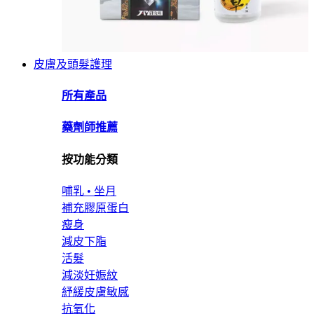
皮膚及頭髮護理
所有產品
藥劑師推薦
按功能分類
哺乳 • 坐月
補充膠原蛋白
瘦身
減皮下脂
活髮
減淡妊娠紋
紓緩皮膚敏感
抗氧化