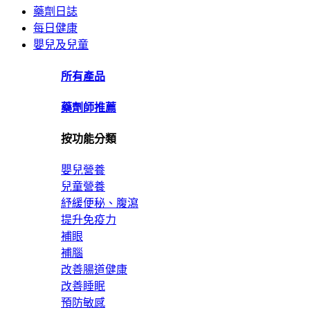
藥劑日誌
每日健康
嬰兒及兒童
所有產品
藥劑師推薦
按功能分類
嬰兒營養
兒童營養
紓緩便秘、腹瀉
提升免疫力
補眼
補腦
改善腸道健康
改善睡眠
預防敏感