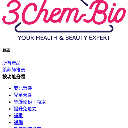
返回
所有產品
藥劑師推薦
按功能分類
嬰兒營養
兒童營養
紓緩便秘、腹瀉
提升免疫力
補眼
補腦