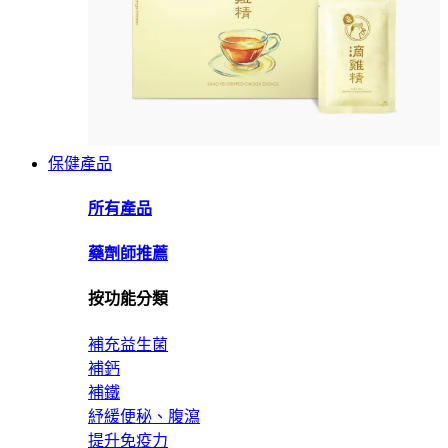
保健產品
所有產品
藥劑師推薦
按功能分類
補充益生菌
補鈣
補鐵
紓緩便秘、腹瀉
提升免疫力