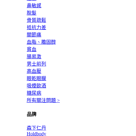
鼻敏感
脫髮
骨質疏鬆
抵抗力差
關節痛
血脂、膽固醇
貧血
腸易激
男士前列
高血壓
眼乾眼朦
吸煙飲酒
糖尿病
所有關注問題 >
品牌
森下仁丹
Holdbody