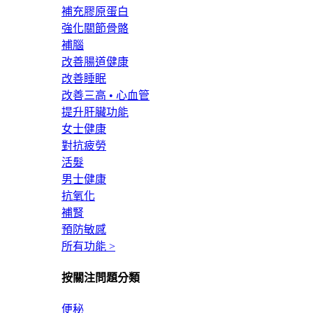
補充膠原蛋白
強化關節骨骼
補腦
改善腸道健康
改善睡眠
改善三高 • 心血管
提升肝臟功能
女士健康
對抗疲勞
活髮
男士健康
抗氧化
補腎
預防敏感
所有功能 >
按關注問題分類
便秘