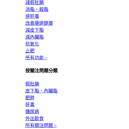
減假肚腩
消脂、殺脂
排肝毒
改善腸道健康
減皮下脂
減內臟脂
抗氧化
止肥
所有功能 >
按關注問題分類
假肚腩
皮下脂、內臟脂
肥胖
肝毒
糖尿病
外出飲食
所有關注問題 >