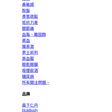
鼻敏感
脫髮
骨質疏鬆
抵抗力差
關節痛
血脂、膽固醇
貧血
腸易激
男士前列
高血壓
眼乾眼朦
吸煙飲酒
糖尿病
所有關注問題 >
品牌
森下仁丹
Holdbody