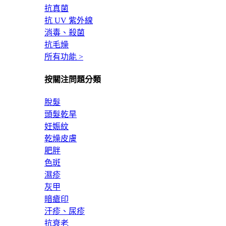
抗真菌
抗 UV 紫外線
消毒、殺菌
抗毛燥
所有功能 >
按關注問題分類
脫髮
頭髮乾旱
妊娠紋
乾燥皮膚
肥胖
色斑
濕疹
灰甲
暗瘡印
汗疹、尿疹
抗衰老