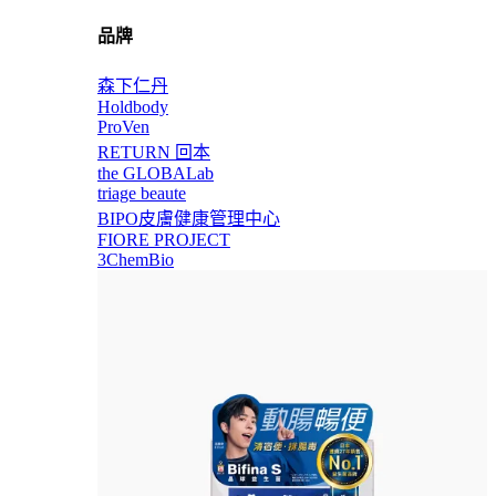
品牌
森下仁丹
Holdbody
ProVen
RETURN 回本
the GLOBALab
triage beaute
BIPO皮膚健康管理中心
FIORE PROJECT
3ChemBio