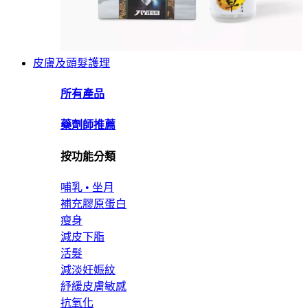
皮膚及頭髮護理
所有產品
藥劑師推薦
按功能分類
哺乳 • 坐月
補充膠原蛋白
瘦身
減皮下脂
活髮
減淡妊娠紋
紓緩皮膚敏感
抗氧化