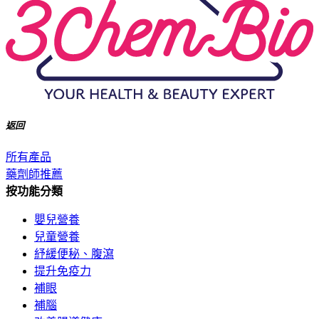
返回
所有產品
藥劑師推薦
按功能分類
嬰兒營養
兒童營養
紓緩便秘、腹瀉
提升免疫力
補眼
補腦