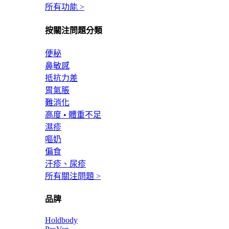
所有功能 >
按關注問題分類
便秘
鼻敏感
抵抗力差
胃氣脹
難消化
高度 • 體重不足
濕疹
嘔奶
偏食
汗疹、尿疹
所有關注問題 >
品牌
Holdbody