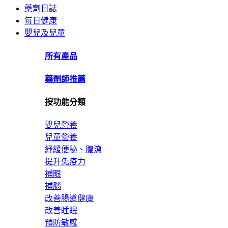
藥劑日誌
每日健康
嬰兒及兒童
所有產品
藥劑師推薦
按功能分類
嬰兒營養
兒童營養
紓緩便秘、腹瀉
提升免疫力
補眼
補腦
改善腸道健康
改善睡眠
預防敏感