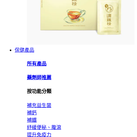
保健產品
所有產品
藥劑師推薦
按功能分類
補充益生菌
補鈣
補鐵
紓緩便秘、腹瀉
提升免疫力