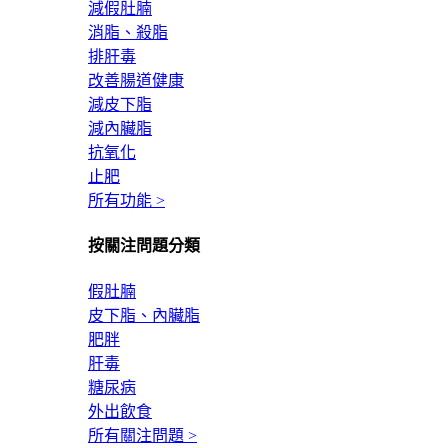
減假肚腩
消脂、殺脂
排肝毒
改善腸道健康
減皮下脂
減內臟脂
抗氧化
止肥
所有功能 >
按關注問題分類
假肚腩
皮下脂、內臟脂
肥胖
肝毒
糖尿病
外出飲食
所有關注問題 >