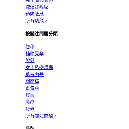
強化關節骨骼
減淡妊娠紋
預防敏感
所有功能 >
按關注問題分類
便秘
輔助受孕
脫髮
女士私密煩惱
抵抗力差
關節痛
胃氣脹
貧血
濕疹
疲倦
所有關注問題 >
品牌