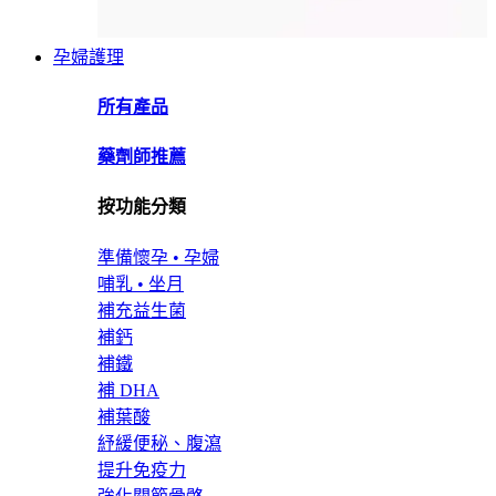
孕婦護理
所有產品
藥劑師推薦
按功能分類
準備懷孕 • 孕婦
哺乳 • 坐月
補充益生菌
補鈣
補鐵
補 DHA
補葉酸
紓緩便秘、腹瀉
提升免疫力