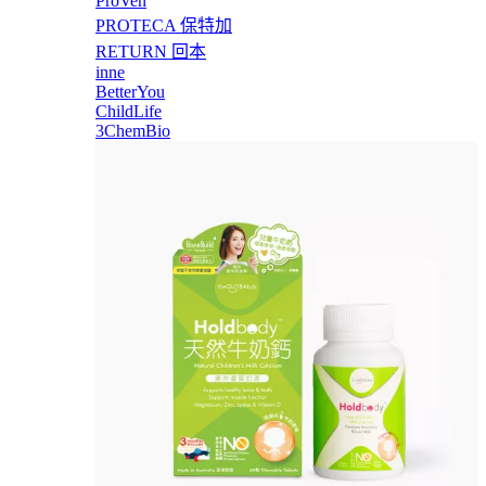
ProVen
PROTECA 保特加
RETURN 回本
inne
BetterYou
ChildLife
3ChemBio