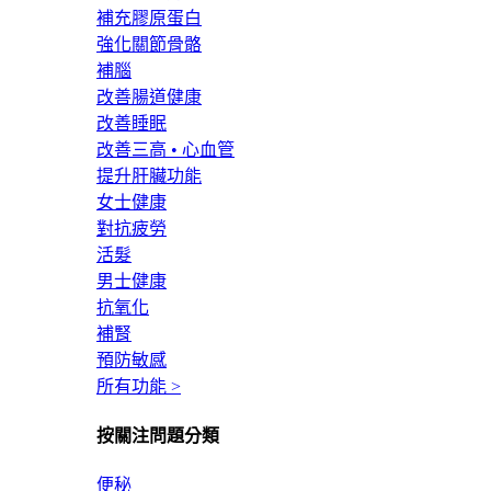
補充膠原蛋白
強化關節骨骼
補腦
改善腸道健康
改善睡眠
改善三高 • 心血管
提升肝臟功能
女士健康
對抗疲勞
活髮
男士健康
抗氧化
補腎
預防敏感
所有功能 >
按關注問題分類
便秘