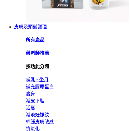
皮膚及頭髮護理
所有產品
藥劑師推薦
按功能分類
哺乳 • 坐月
補充膠原蛋白
瘦身
減皮下脂
活髮
減淡妊娠紋
紓緩皮膚敏感
抗氧化