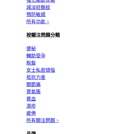
強化關節骨骼
減淡妊娠紋
預防敏感
所有功能 >
按關注問題分類
便秘
輔助受孕
脫髮
女士私密煩惱
抵抗力差
關節痛
胃氣脹
貧血
濕疹
疲倦
所有關注問題 >
品牌