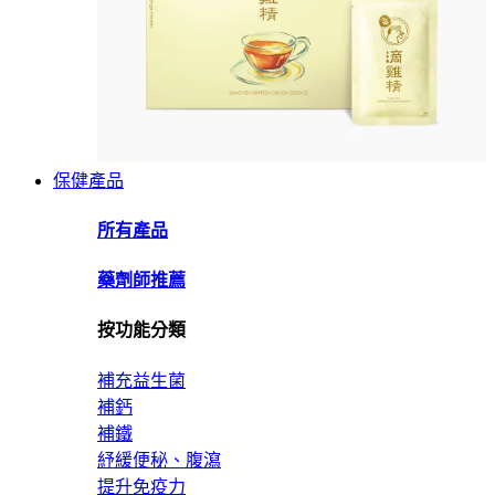
保健產品
所有產品
藥劑師推薦
按功能分類
補充益生菌
補鈣
補鐵
紓緩便秘、腹瀉
提升免疫力