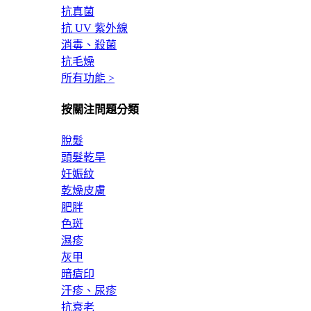
抗真菌
抗 UV 紫外線
消毒、殺菌
抗毛燥
所有功能 >
按關注問題分類
脫髮
頭髮乾旱
妊娠紋
乾燥皮膚
肥胖
色斑
濕疹
灰甲
暗瘡印
汗疹、尿疹
抗衰老