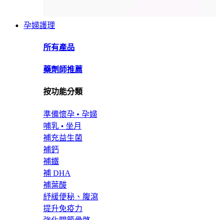
孕婦護理
所有產品
藥劑師推薦
按功能分類
準備懷孕 • 孕婦
哺乳 • 坐月
補充益生菌
補鈣
補鐵
補 DHA
補葉酸
紓緩便秘、腹瀉
提升免疫力