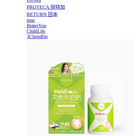
ProVen
PROTECA 保特加
RETURN 回本
inne
BetterYou
ChildLife
3ChemBio