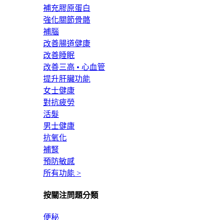
補充膠原蛋白
強化關節骨骼
補腦
改善腸道健康
改善睡眠
改善三高 • 心血管
提升肝臟功能
女士健康
對抗疲勞
活髮
男士健康
抗氧化
補腎
預防敏感
所有功能 >
按關注問題分類
便秘