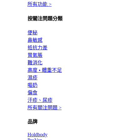
所有功能 >
按關注問題分類
便秘
鼻敏感
抵抗力差
胃氣脹
難消化
高度 • 體重不足
濕疹
嘔奶
偏食
汗疹、尿疹
所有關注問題 >
品牌
Holdbody