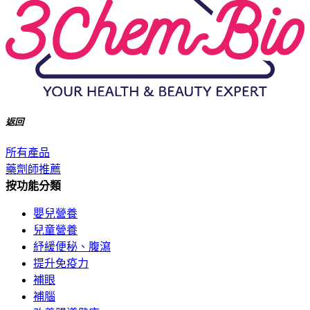
返回
所有產品
藥劑師推薦
按功能分類
嬰兒營養
兒童營養
紓緩便秘、腹瀉
提升免疫力
補眼
補腦