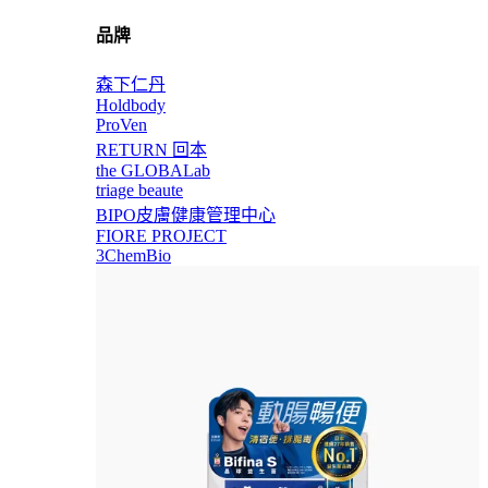
品牌
森下仁丹
Holdbody
ProVen
RETURN 回本
the GLOBALab
triage beaute
BIPO皮膚健康管理中心
FIORE PROJECT
3ChemBio