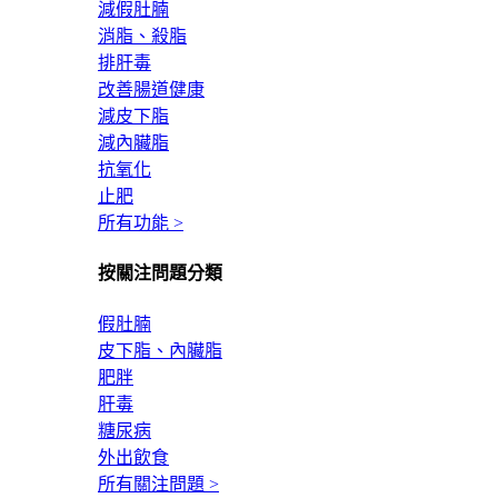
減假肚腩
消脂、殺脂
排肝毒
改善腸道健康
減皮下脂
減內臟脂
抗氧化
止肥
所有功能 >
按關注問題分類
假肚腩
皮下脂、內臟脂
肥胖
肝毒
糖尿病
外出飲食
所有關注問題 >