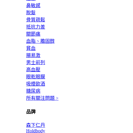
鼻敏感
脫髮
骨質疏鬆
抵抗力差
關節痛
血脂、膽固醇
貧血
腸易激
男士前列
高血壓
眼乾眼朦
吸煙飲酒
糖尿病
所有關注問題 >
品牌
森下仁丹
Holdbody