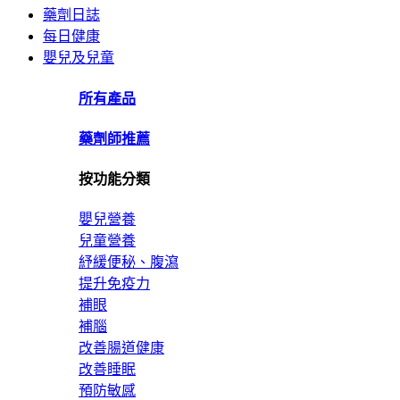
藥劑日誌
每日健康
嬰兒及兒童
所有產品
藥劑師推薦
按功能分類
嬰兒營養
兒童營養
紓緩便秘、腹瀉
提升免疫力
補眼
補腦
改善腸道健康
改善睡眠
預防敏感