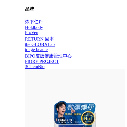
品牌
森下仁丹
Holdbody
ProVen
RETURN 回本
the GLOBALab
triage beaute
BIPO皮膚健康管理中心
FIORE PROJECT
3ChemBio