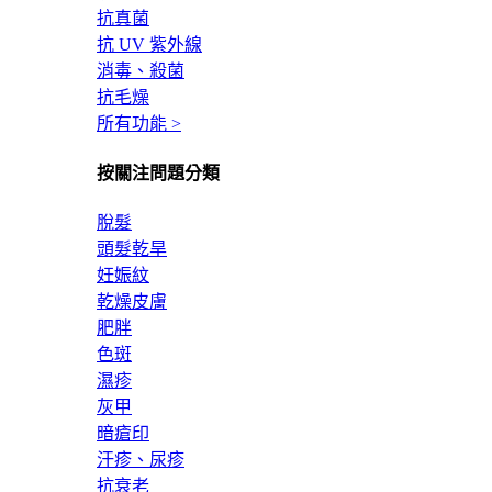
抗真菌
抗 UV 紫外線
消毒、殺菌
抗毛燥
所有功能 >
按關注問題分類
脫髮
頭髮乾旱
妊娠紋
乾燥皮膚
肥胖
色斑
濕疹
灰甲
暗瘡印
汗疹、尿疹
抗衰老