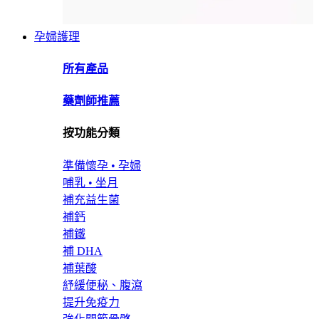
孕婦護理
所有產品
藥劑師推薦
按功能分類
準備懷孕 • 孕婦
哺乳 • 坐月
補充益生菌
補鈣
補鐵
補 DHA
補葉酸
紓緩便秘、腹瀉
提升免疫力