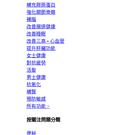
補充膠原蛋白
強化關節骨骼
補腦
改善腸道健康
改善睡眠
改善三高 • 心血管
提升肝臟功能
女士健康
對抗疲勞
活髮
男士健康
抗氧化
補腎
預防敏感
所有功能 >
按關注問題分類
便秘