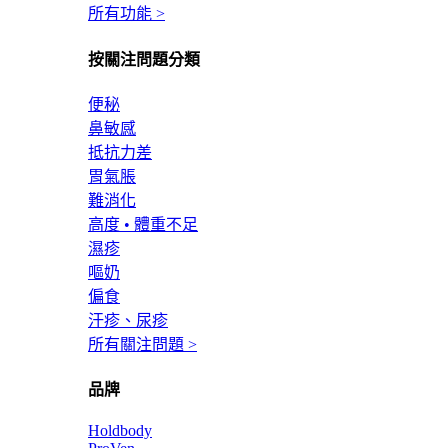
所有功能 >
按關注問題分類
便秘
鼻敏感
抵抗力差
胃氣脹
難消化
高度 • 體重不足
濕疹
嘔奶
偏食
汗疹、尿疹
所有關注問題 >
品牌
Holdbody