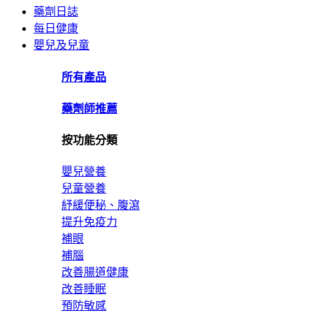
藥劑日誌
每日健康
嬰兒及兒童
所有產品
藥劑師推薦
按功能分類
嬰兒營養
兒童營養
紓緩便秘、腹瀉
提升免疫力
補眼
補腦
改善腸道健康
改善睡眠
預防敏感