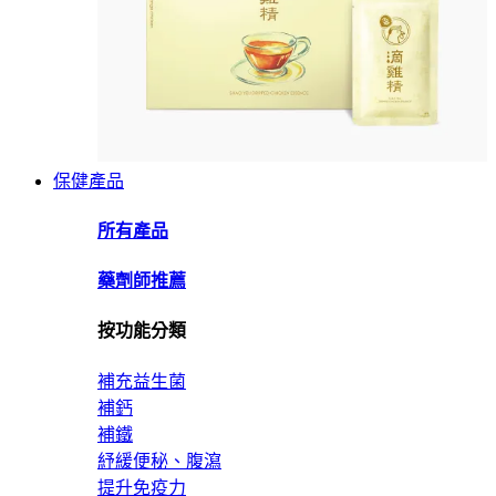
保健產品
所有產品
藥劑師推薦
按功能分類
補充益生菌
補鈣
補鐵
紓緩便秘、腹瀉
提升免疫力