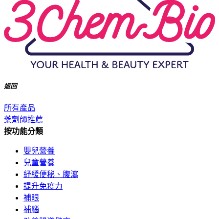
返回
所有產品
藥劑師推薦
按功能分類
嬰兒營養
兒童營養
紓緩便秘、腹瀉
提升免疫力
補眼
補腦