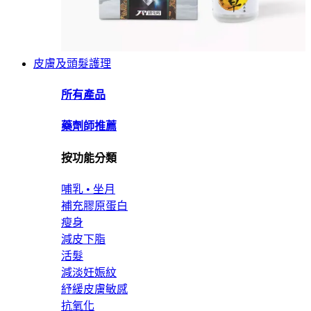
皮膚及頭髮護理
所有產品
藥劑師推薦
按功能分類
哺乳 • 坐月
補充膠原蛋白
瘦身
減皮下脂
活髮
減淡妊娠紋
紓緩皮膚敏感
抗氧化