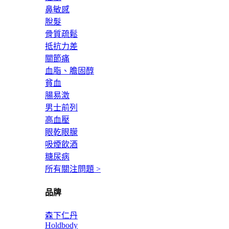
鼻敏感
脫髮
骨質疏鬆
抵抗力差
關節痛
血脂、膽固醇
貧血
腸易激
男士前列
高血壓
眼乾眼朦
吸煙飲酒
糖尿病
所有關注問題 >
品牌
森下仁丹
Holdbody