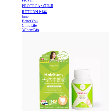
ProVen
PROTECA 保特加
RETURN 回本
inne
BetterYou
ChildLife
3ChemBio