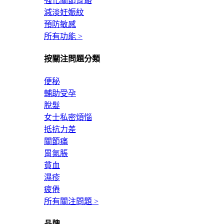
強化關節骨骼
減淡妊娠紋
預防敏感
所有功能 >
按關注問題分類
便秘
輔助受孕
脫髮
女士私密煩惱
抵抗力差
關節痛
胃氣脹
貧血
濕疹
疲倦
所有關注問題 >
品牌