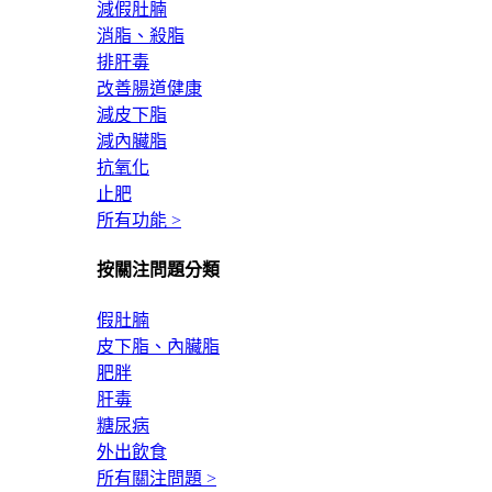
減假肚腩
消脂、殺脂
排肝毒
改善腸道健康
減皮下脂
減內臟脂
抗氧化
止肥
所有功能 >
按關注問題分類
假肚腩
皮下脂、內臟脂
肥胖
肝毒
糖尿病
外出飲食
所有關注問題 >