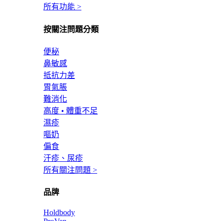
所有功能 >
按關注問題分類
便秘
鼻敏感
抵抗力差
胃氣脹
難消化
高度 • 體重不足
濕疹
嘔奶
偏食
汗疹、尿疹
所有關注問題 >
品牌
Holdbody