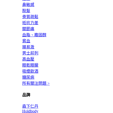
鼻敏感
脫髮
骨質疏鬆
抵抗力差
關節痛
血脂、膽固醇
貧血
腸易激
男士前列
高血壓
眼乾眼朦
吸煙飲酒
糖尿病
所有關注問題 >
品牌
森下仁丹
Holdbody