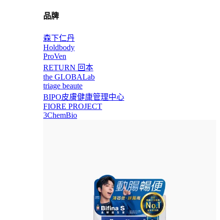
品牌
森下仁丹
Holdbody
ProVen
RETURN 回本
the GLOBALab
triage beaute
BIPO皮膚健康管理中心
FIORE PROJECT
3ChemBio