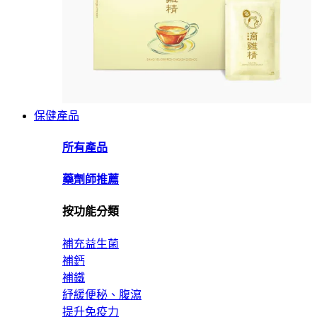
保健產品
所有產品
藥劑師推薦
按功能分類
補充益生菌
補鈣
補鐵
紓緩便秘、腹瀉
提升免疫力