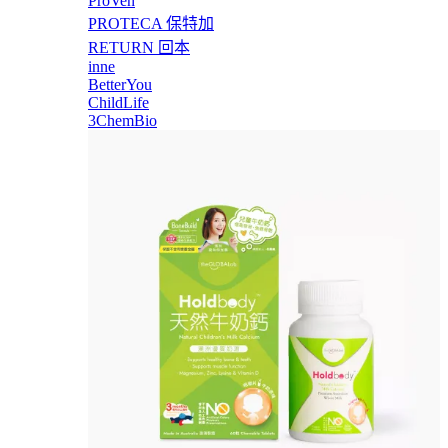
ProVen
PROTECA 保特加
RETURN 回本
inne
BetterYou
ChildLife
3ChemBio