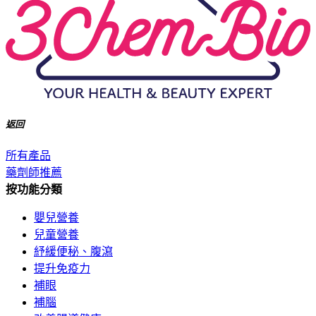
返回
所有產品
藥劑師推薦
按功能分類
嬰兒營養
兒童營養
紓緩便秘、腹瀉
提升免疫力
補眼
補腦