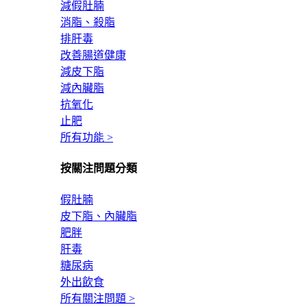
減假肚腩
消脂、殺脂
排肝毒
改善腸道健康
減皮下脂
減內臟脂
抗氧化
止肥
所有功能 >
按關注問題分類
假肚腩
皮下脂、內臟脂
肥胖
肝毒
糖尿病
外出飲食
所有關注問題 >