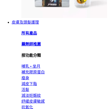
皮膚及頭髮護理
所有產品
藥劑師推薦
按功能分類
哺乳 • 坐月
補充膠原蛋白
瘦身
減皮下脂
活髮
減淡妊娠紋
紓緩皮膚敏感
抗氧化