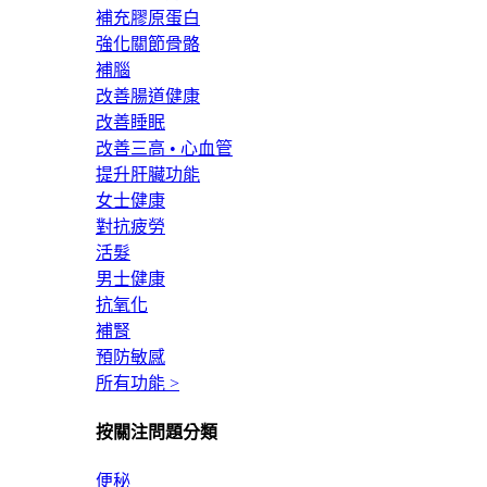
補充膠原蛋白
強化關節骨骼
補腦
改善腸道健康
改善睡眠
改善三高 • 心血管
提升肝臟功能
女士健康
對抗疲勞
活髮
男士健康
抗氧化
補腎
預防敏感
所有功能 >
按關注問題分類
便秘