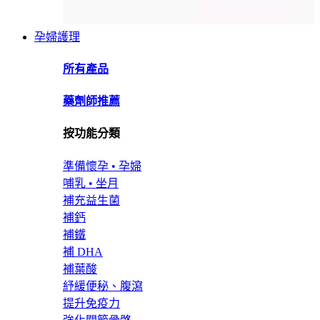
孕婦護理
所有產品
藥劑師推薦
按功能分類
準備懷孕 • 孕婦
哺乳 • 坐月
補充益生菌
補鈣
補鐵
補 DHA
補葉酸
紓緩便秘、腹瀉
提升免疫力