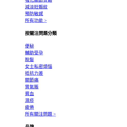
強化關節骨骼
減淡妊娠紋
預防敏感
所有功能 >
按關注問題分類
便秘
輔助受孕
脫髮
女士私密煩惱
抵抗力差
關節痛
胃氣脹
貧血
濕疹
疲倦
所有關注問題 >
品牌