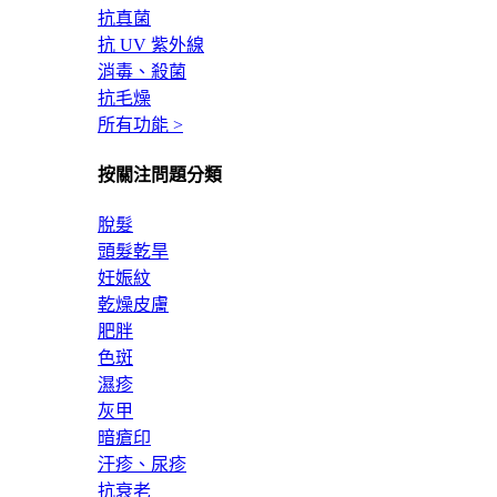
抗真菌
抗 UV 紫外線
消毒、殺菌
抗毛燥
所有功能 >
按關注問題分類
脫髮
頭髮乾旱
妊娠紋
乾燥皮膚
肥胖
色斑
濕疹
灰甲
暗瘡印
汗疹、尿疹
抗衰老