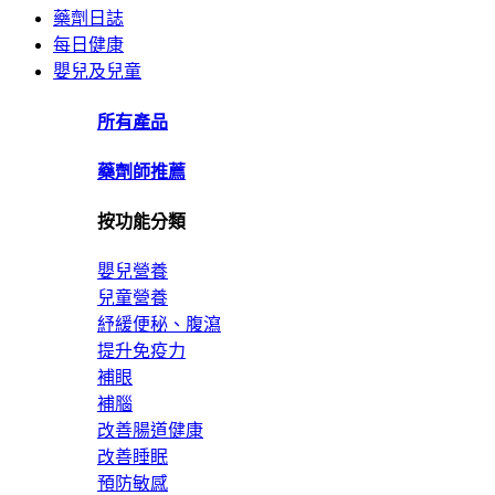
藥劑日誌
每日健康
嬰兒及兒童
所有產品
藥劑師推薦
按功能分類
嬰兒營養
兒童營養
紓緩便秘、腹瀉
提升免疫力
補眼
補腦
改善腸道健康
改善睡眠
預防敏感