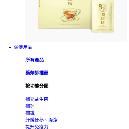
保健產品
所有產品
藥劑師推薦
按功能分類
補充益生菌
補鈣
補鐵
紓緩便秘、腹瀉
提升免疫力