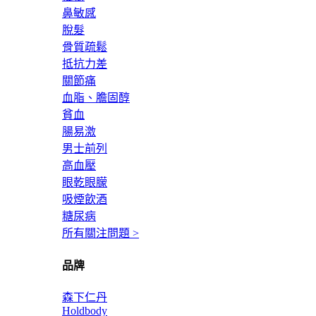
鼻敏感
脫髮
骨質疏鬆
抵抗力差
關節痛
血脂、膽固醇
貧血
腸易激
男士前列
高血壓
眼乾眼朦
吸煙飲酒
糖尿病
所有關注問題 >
品牌
森下仁丹
Holdbody