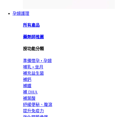
孕婦護理
所有產品
藥劑師推薦
按功能分類
準備懷孕 • 孕婦
哺乳 • 坐月
補充益生菌
補鈣
補鐵
補 DHA
補葉酸
紓緩便秘、腹瀉
提升免疫力