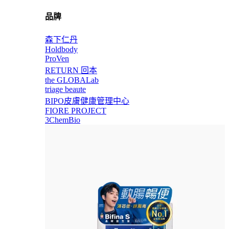
品牌
森下仁丹
Holdbody
ProVen
RETURN 回本
the GLOBALab
triage beaute
BIPO皮膚健康管理中心
FIORE PROJECT
3ChemBio