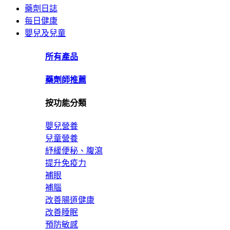
藥劑日誌
每日健康
嬰兒及兒童
所有產品
藥劑師推薦
按功能分類
嬰兒營養
兒童營養
紓緩便秘、腹瀉
提升免疫力
補眼
補腦
改善腸道健康
改善睡眠
預防敏感