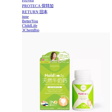
ProVen
PROTECA 保特加
RETURN 回本
inne
BetterYou
ChildLife
3ChemBio