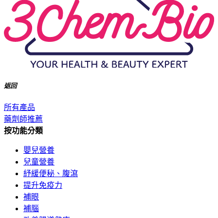
返回
所有產品
藥劑師推薦
按功能分類
嬰兒營養
兒童營養
紓緩便秘、腹瀉
提升免疫力
補眼
補腦