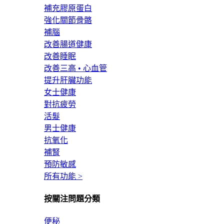
補充膠原蛋白
強化關節骨骼
補腦
改善腸道健康
改善睡眠
改善三高 • 心血管
提升肝臟功能
女士健康
對抗疲勞
活髮
男士健康
抗氧化
補腎
預防敏感
所有功能 >
按關注問題分類
便秘