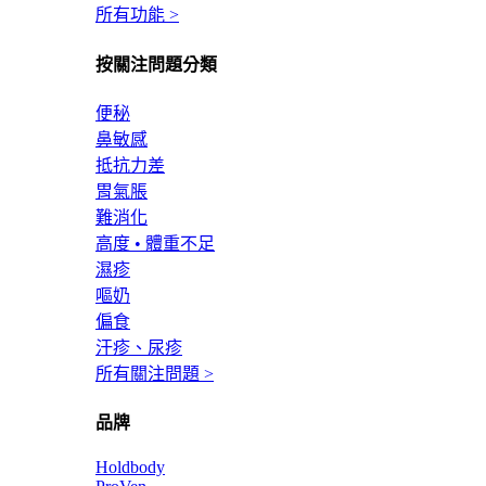
所有功能 >
按關注問題分類
便秘
鼻敏感
抵抗力差
胃氣脹
難消化
高度 • 體重不足
濕疹
嘔奶
偏食
汗疹、尿疹
所有關注問題 >
品牌
Holdbody