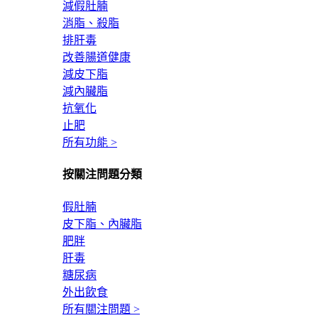
減假肚腩
消脂、殺脂
排肝毒
改善腸道健康
減皮下脂
減內臟脂
抗氧化
止肥
所有功能 >
按關注問題分類
假肚腩
皮下脂、內臟脂
肥胖
肝毒
糖尿病
外出飲食
所有關注問題 >