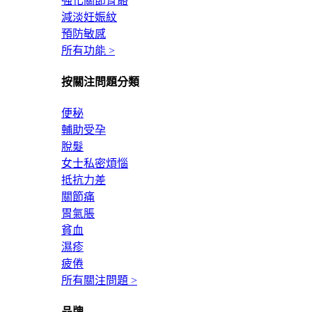
強化關節骨骼
減淡妊娠紋
預防敏感
所有功能 >
按關注問題分類
便秘
輔助受孕
脫髮
女士私密煩惱
抵抗力差
關節痛
胃氣脹
貧血
濕疹
疲倦
所有關注問題 >
品牌