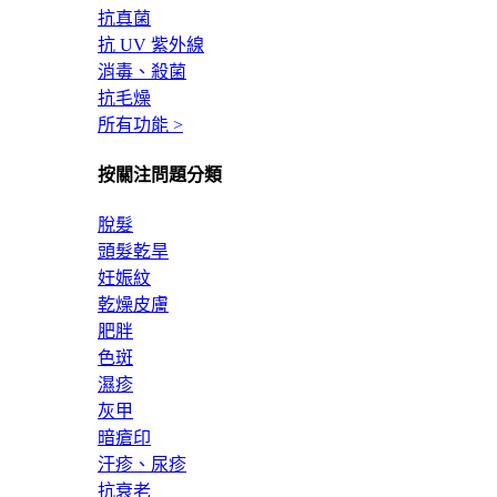
抗真菌
抗 UV 紫外線
消毒、殺菌
抗毛燥
所有功能 >
按關注問題分類
脫髮
頭髮乾旱
妊娠紋
乾燥皮膚
肥胖
色斑
濕疹
灰甲
暗瘡印
汗疹、尿疹
抗衰老