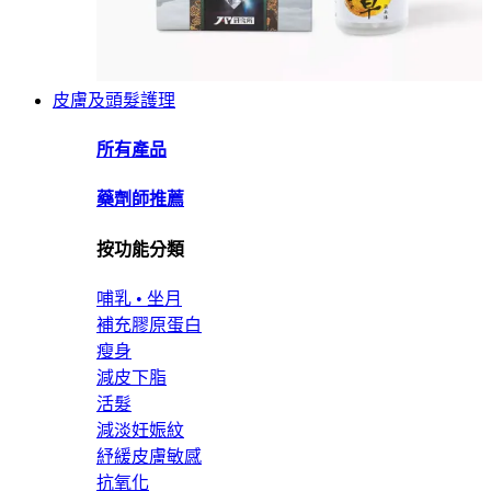
皮膚及頭髮護理
所有產品
藥劑師推薦
按功能分類
哺乳 • 坐月
補充膠原蛋白
瘦身
減皮下脂
活髮
減淡妊娠紋
紓緩皮膚敏感
抗氧化