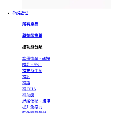
孕婦護理
所有產品
藥劑師推薦
按功能分類
準備懷孕 • 孕婦
哺乳 • 坐月
補充益生菌
補鈣
補鐵
補 DHA
補葉酸
紓緩便秘、腹瀉
提升免疫力