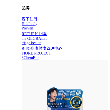
品牌
森下仁丹
Holdbody
ProVen
RETURN 回本
the GLOBALab
triage beaute
BIPO皮膚健康管理中心
FIORE PROJECT
3ChemBio