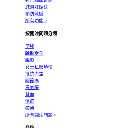
強化關節骨骼
減淡妊娠紋
預防敏感
所有功能 >
按關注問題分類
便秘
輔助受孕
脫髮
女士私密煩惱
抵抗力差
關節痛
胃氣脹
貧血
濕疹
疲倦
所有關注問題 >
品牌