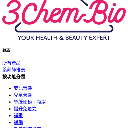
返回
所有產品
藥劑師推薦
按功能分類
嬰兒營養
兒童營養
紓緩便秘、腹瀉
提升免疫力
補眼
補腦