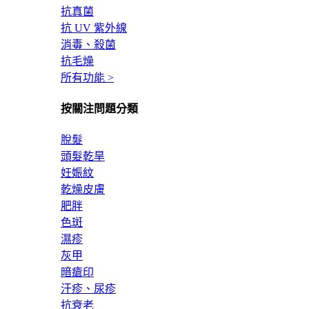
抗真菌
抗 UV 紫外線
消毒、殺菌
抗毛燥
所有功能 >
按關注問題分類
脫髮
頭髮乾旱
妊娠紋
乾燥皮膚
肥胖
色斑
濕疹
灰甲
暗瘡印
汗疹、尿疹
抗衰老