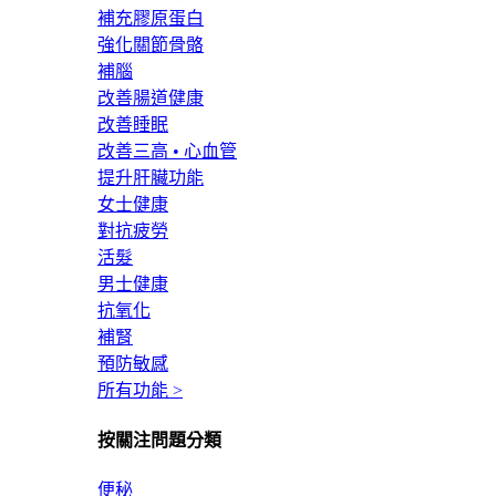
補充膠原蛋白
強化關節骨骼
補腦
改善腸道健康
改善睡眠
改善三高 • 心血管
提升肝臟功能
女士健康
對抗疲勞
活髮
男士健康
抗氧化
補腎
預防敏感
所有功能 >
按關注問題分類
便秘