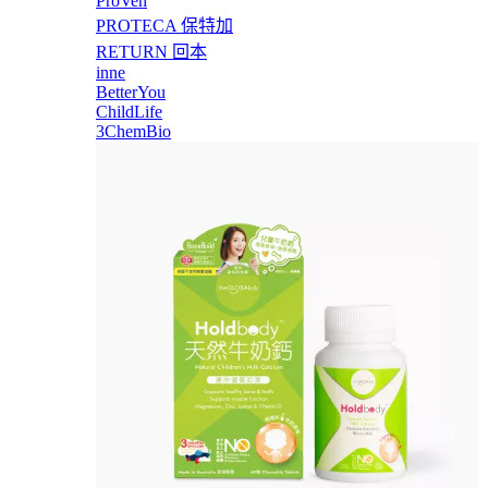
ProVen
PROTECA 保特加
RETURN 回本
inne
BetterYou
ChildLife
3ChemBio