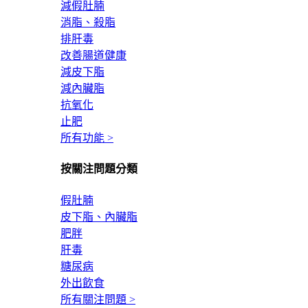
減假肚腩
消脂、殺脂
排肝毒
改善腸道健康
減皮下脂
減內臟脂
抗氧化
止肥
所有功能 >
按關注問題分類
假肚腩
皮下脂、內臟脂
肥胖
肝毒
糖尿病
外出飲食
所有關注問題 >