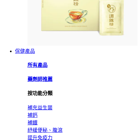
保健產品
所有產品
藥劑師推薦
按功能分類
補充益生菌
補鈣
補鐵
紓緩便秘、腹瀉
提升免疫力