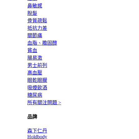
鼻敏感
脫髮
骨質疏鬆
抵抗力差
關節痛
血脂、膽固醇
貧血
腸易激
男士前列
高血壓
眼乾眼朦
吸煙飲酒
糖尿病
所有關注問題 >
品牌
森下仁丹
Holdbody