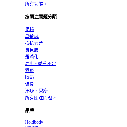
所有功能 >
按關注問題分類
便秘
鼻敏感
抵抗力差
胃氣脹
難消化
高度 • 體重不足
濕疹
嘔奶
偏食
汗疹、尿疹
所有關注問題 >
品牌
Holdbody