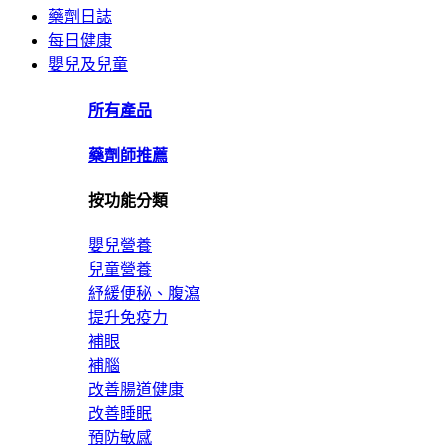
藥劑日誌
每日健康
嬰兒及兒童
所有產品
藥劑師推薦
按功能分類
嬰兒營養
兒童營養
紓緩便秘、腹瀉
提升免疫力
補眼
補腦
改善腸道健康
改善睡眠
預防敏感