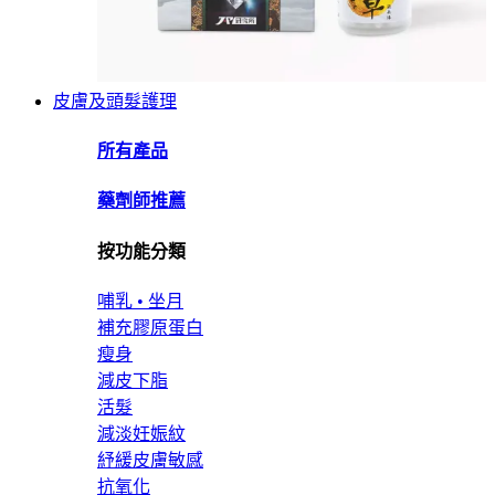
皮膚及頭髮護理
所有產品
藥劑師推薦
按功能分類
哺乳 • 坐月
補充膠原蛋白
瘦身
減皮下脂
活髮
減淡妊娠紋
紓緩皮膚敏感
抗氧化