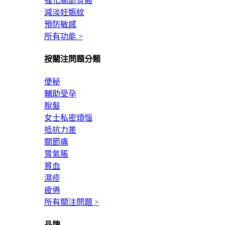
強化關節骨骼
減淡妊娠紋
預防敏感
所有功能 >
按關注問題分類
便秘
輔助受孕
脫髮
女士私密煩惱
抵抗力差
關節痛
胃氣脹
貧血
濕疹
疲倦
所有關注問題 >
品牌