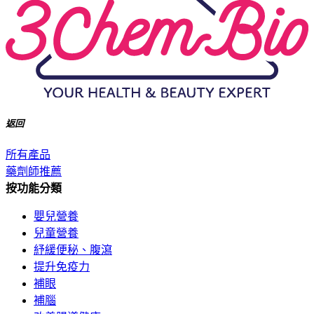
返回
所有產品
藥劑師推薦
按功能分類
嬰兒營養
兒童營養
紓緩便秘、腹瀉
提升免疫力
補眼
補腦