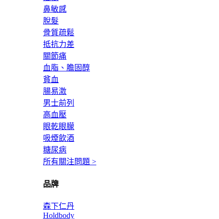
鼻敏感
脫髮
骨質疏鬆
抵抗力差
關節痛
血脂、膽固醇
貧血
腸易激
男士前列
高血壓
眼乾眼朦
吸煙飲酒
糖尿病
所有關注問題 >
品牌
森下仁丹
Holdbody