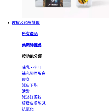
皮膚及頭髮護理
所有產品
藥劑師推薦
按功能分類
哺乳 • 坐月
補充膠原蛋白
瘦身
減皮下脂
活髮
減淡妊娠紋
紓緩皮膚敏感
抗氧化