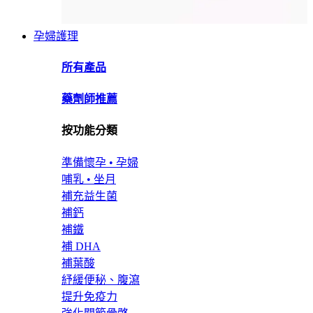
孕婦護理
所有產品
藥劑師推薦
按功能分類
準備懷孕 • 孕婦
哺乳 • 坐月
補充益生菌
補鈣
補鐵
補 DHA
補葉酸
紓緩便秘、腹瀉
提升免疫力