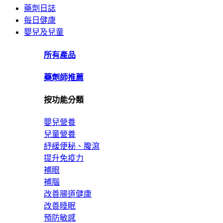
藥劑日誌
每日健康
嬰兒及兒童
所有產品
藥劑師推薦
按功能分類
嬰兒營養
兒童營養
紓緩便秘、腹瀉
提升免疫力
補眼
補腦
改善腸道健康
改善睡眠
預防敏感