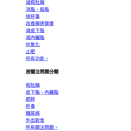
減假肚腩
消脂、殺脂
排肝毒
改善腸道健康
減皮下脂
減內臟脂
抗氧化
止肥
所有功能 >
按關注問題分類
假肚腩
皮下脂、內臟脂
肥胖
肝毒
糖尿病
外出飲食
所有關注問題 >