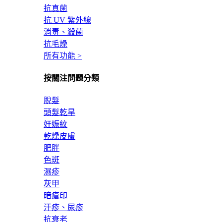
抗真菌
抗 UV 紫外線
消毒、殺菌
抗毛燥
所有功能 >
按關注問題分類
脫髮
頭髮乾旱
妊娠紋
乾燥皮膚
肥胖
色斑
濕疹
灰甲
暗瘡印
汗疹、尿疹
抗衰老