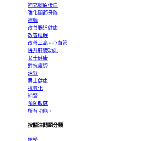
補充膠原蛋白
強化關節骨骼
補腦
改善腸道健康
改善睡眠
改善三高 • 心血管
提升肝臟功能
女士健康
對抗疲勞
活髮
男士健康
抗氧化
補腎
預防敏感
所有功能 >
按關注問題分類
便秘