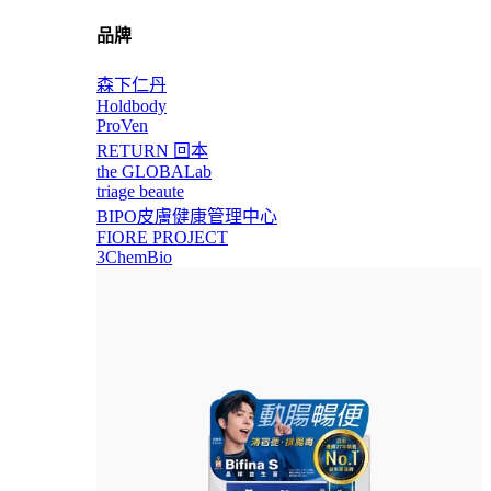
品牌
森下仁丹
Holdbody
ProVen
RETURN 回本
the GLOBALab
triage beaute
BIPO皮膚健康管理中心
FIORE PROJECT
3ChemBio