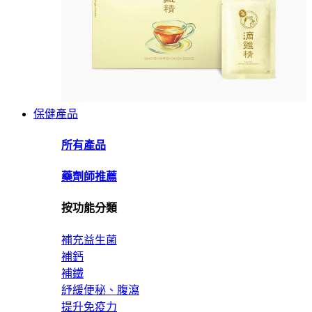
保健產品
所有產品
藥劑師推薦
按功能分類
補充益生菌
補鈣
補鐵
紓緩便秘、腹瀉
提升免疫力