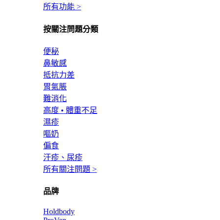
所有功能 >
按關注問題分類
便秘
鼻敏感
抵抗力差
胃氣脹
難消化
高度 • 體重不足
濕疹
嘔奶
偏食
汗疹、尿疹
所有關注問題 >
品牌
Holdbody