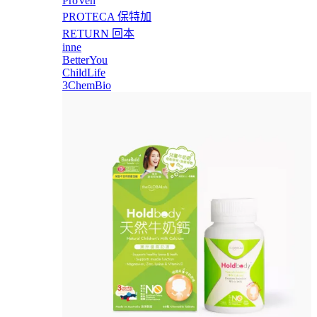
ProVen
PROTECA 保特加
RETURN 回本
inne
BetterYou
ChildLife
3ChemBio