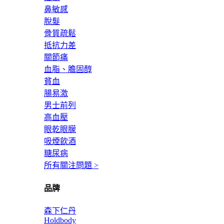
鼻敏感
脫髮
骨質疏鬆
抵抗力差
關節痛
血脂、膽固醇
貧血
腸易激
男士前列
高血壓
眼乾眼朦
吸煙飲酒
糖尿病
所有關注問題 >
品牌
森下仁丹
Holdbody