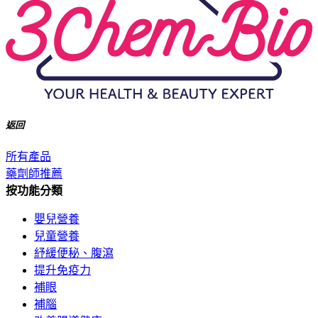
返回
所有產品
藥劑師推薦
按功能分類
嬰兒營養
兒童營養
紓緩便秘、腹瀉
提升免疫力
補眼
補腦