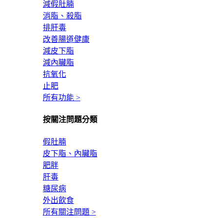
減假肚腩
消脂、殺脂
排肝毒
改善腸道健康
減皮下脂
減內臟脂
抗氧化
止肥
所有功能 >
按關注問題分類
假肚腩
皮下脂、內臟脂
肥胖
肝毒
糖尿病
外出飲食
所有關注問題 >