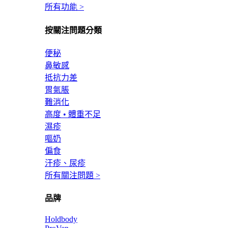
所有功能 >
按關注問題分類
便秘
鼻敏感
抵抗力差
胃氣脹
難消化
高度 • 體重不足
濕疹
嘔奶
偏食
汗疹、尿疹
所有關注問題 >
品牌
Holdbody