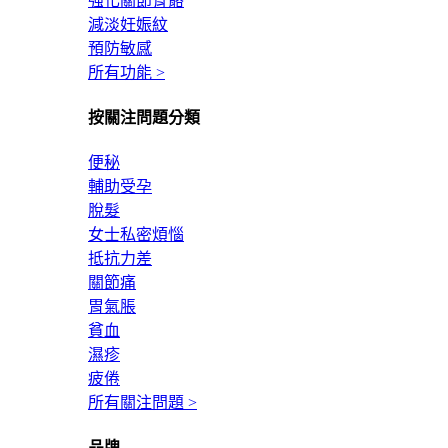
強化關節骨骼
減淡妊娠紋
預防敏感
所有功能 >
按關注問題分類
便秘
輔助受孕
脫髮
女士私密煩惱
抵抗力差
關節痛
胃氣脹
貧血
濕疹
疲倦
所有關注問題 >
品牌