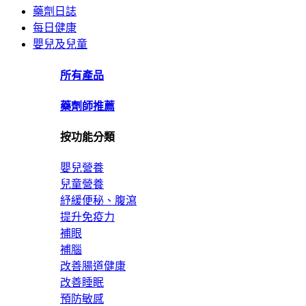
藥劑日誌
每日健康
嬰兒及兒童
所有產品
藥劑師推薦
按功能分類
嬰兒營養
兒童營養
紓緩便秘、腹瀉
提升免疫力
補眼
補腦
改善腸道健康
改善睡眠
預防敏感