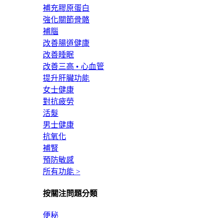
補充膠原蛋白
強化關節骨骼
補腦
改善腸道健康
改善睡眠
改善三高 • 心血管
提升肝臟功能
女士健康
對抗疲勞
活髮
男士健康
抗氧化
補腎
預防敏感
所有功能 >
按關注問題分類
便秘