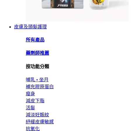
皮膚及頭髮護理
所有產品
藥劑師推薦
按功能分類
哺乳 • 坐月
補充膠原蛋白
瘦身
減皮下脂
活髮
減淡妊娠紋
紓緩皮膚敏感
抗氧化