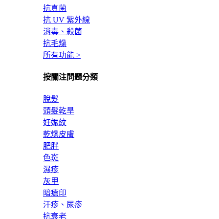
抗真菌
抗 UV 紫外線
消毒、殺菌
抗毛燥
所有功能 >
按關注問題分類
脫髮
頭髮乾旱
妊娠紋
乾燥皮膚
肥胖
色斑
濕疹
灰甲
暗瘡印
汗疹、尿疹
抗衰老