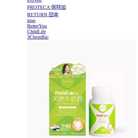
ProVen
PROTECA 保特加
RETURN 回本
inne
BetterYou
ChildLife
3ChemBio