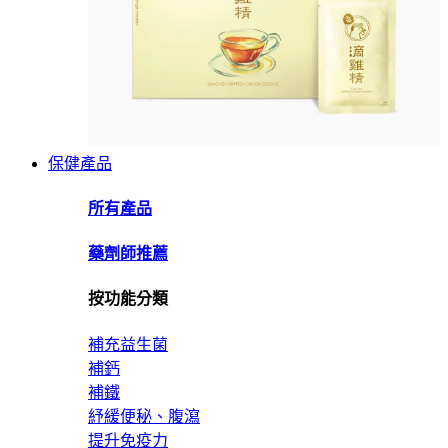
保健產品
所有產品
藥劑師推薦
按功能分類
補充益生菌
補鈣
補鐵
紓緩便秘、腹瀉
提升免疫力