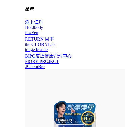
品牌
森下仁丹
Holdbody
ProVen
RETURN 回本
the GLOBALab
triage beaute
BIPO皮膚健康管理中心
FIORE PROJECT
3ChemBio