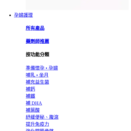
孕婦護理
所有產品
藥劑師推薦
按功能分類
準備懷孕 • 孕婦
哺乳 • 坐月
補充益生菌
補鈣
補鐵
補 DHA
補葉酸
紓緩便秘、腹瀉
提升免疫力