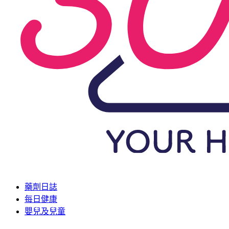
藥劑日誌
每日健康
嬰兒及兒童