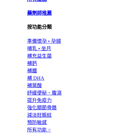
藥劑師推薦
按功能分類
準備懷孕 • 孕婦
哺乳 • 坐月
補充益生菌
補鈣
補鐵
補 DHA
補葉酸
紓緩便秘、腹瀉
提升免疫力
強化關節骨骼
減淡妊娠紋
預防敏感
所有功能 >