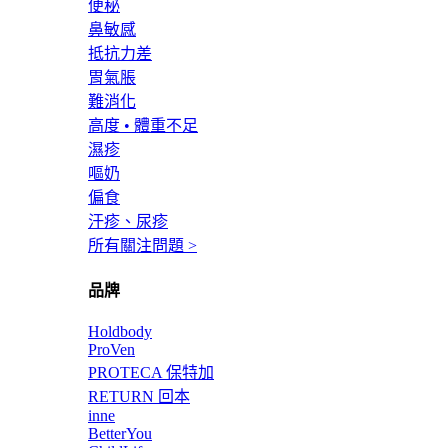
便秘
鼻敏感
抵抗力差
胃氣脹
難消化
高度 • 體重不足
濕疹
嘔奶
偏食
汗疹、尿疹
所有關注問題 >
品牌
Holdbody
ProVen
PROTECA 保特加
RETURN 回本
inne
BetterYou