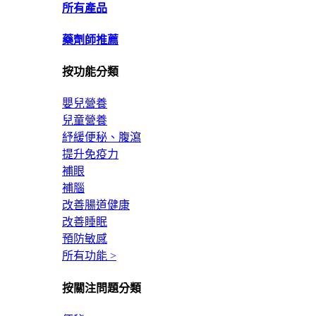
所有產品
藥劑師推薦
按功能分類
嬰兒營養
兒童營養
紓緩便秘、腹瀉
提升免疫力
補眼
補腦
改善腸道健康
改善睡眠
預防敏感
所有功能 >
按關注問題分類