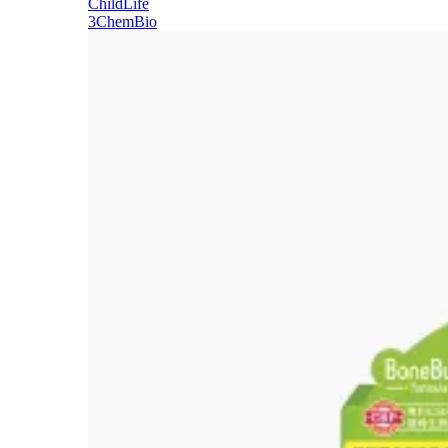
ChildLife
3ChemBio