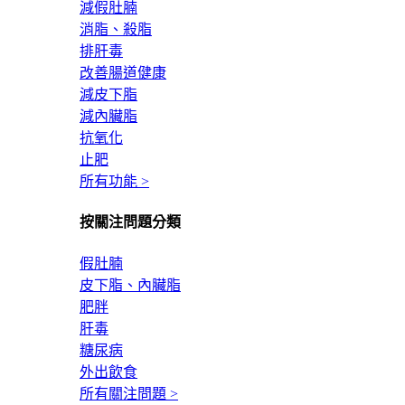
減假肚腩
消脂、殺脂
排肝毒
改善腸道健康
減皮下脂
減內臟脂
抗氧化
止肥
所有功能 >
按關注問題分類
假肚腩
皮下脂、內臟脂
肥胖
肝毒
糖尿病
外出飲食
所有關注問題 >