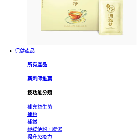
保健產品
所有產品
藥劑師推薦
按功能分類
補充益生菌
補鈣
補鐵
紓緩便秘、腹瀉
提升免疫力