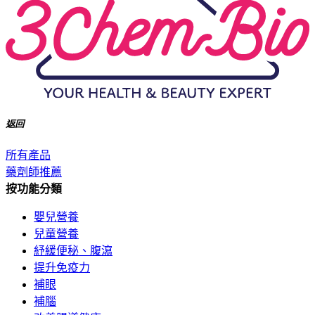
返回
所有產品
藥劑師推薦
按功能分類
嬰兒營養
兒童營養
紓緩便秘、腹瀉
提升免疫力
補眼
補腦