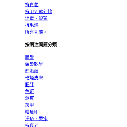
抗真菌
抗 UV 紫外線
消毒、殺菌
抗毛燥
所有功能 >
按關注問題分類
脫髮
頭髮乾旱
妊娠紋
乾燥皮膚
肥胖
色斑
濕疹
灰甲
暗瘡印
汗疹、尿疹
抗衰老