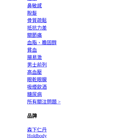
鼻敏感
脫髮
骨質疏鬆
抵抗力差
關節痛
血脂、膽固醇
貧血
腸易激
男士前列
高血壓
眼乾眼朦
吸煙飲酒
糖尿病
所有關注問題 >
品牌
森下仁丹
Holdbody