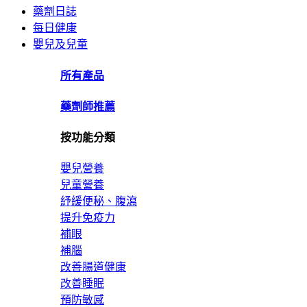
藥劑日誌
每日健康
嬰兒及兒童
所有產品
藥劑師推薦
按功能分類
嬰兒營養
兒童營養
紓緩便秘、腹瀉
提升免疫力
補眼
補腦
改善腸道健康
改善睡眠
預防敏感