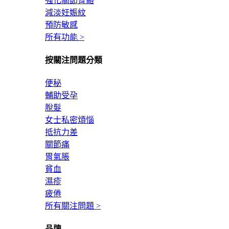
強化關節骨骼
減淡妊娠紋
預防敏感
所有功能 >
按關注問題分類
便秘
輔助受孕
脫髮
女士私密煩惱
抵抗力差
關節痛
胃氣脹
貧血
濕疹
疲倦
所有關注問題 >
品牌