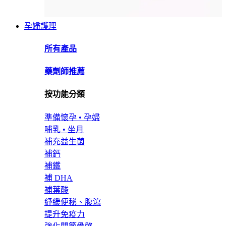
孕婦護理
所有產品
藥劑師推薦
按功能分類
準備懷孕 • 孕婦
哺乳 • 坐月
補充益生菌
補鈣
補鐵
補 DHA
補葉酸
紓緩便秘、腹瀉
提升免疫力