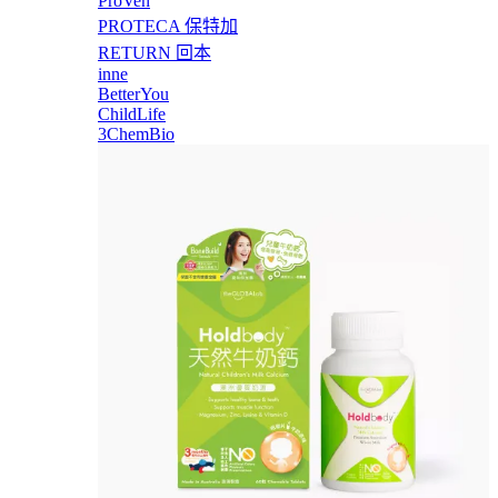
ProVen
PROTECA 保特加
RETURN 回本
inne
BetterYou
ChildLife
3ChemBio