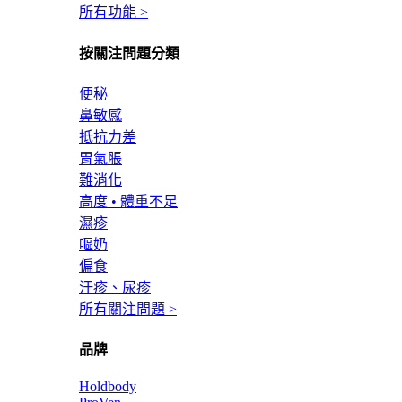
所有功能 >
按關注問題分類
便秘
鼻敏感
抵抗力差
胃氣脹
難消化
高度 • 體重不足
濕疹
嘔奶
偏食
汗疹、尿疹
所有關注問題 >
品牌
Holdbody