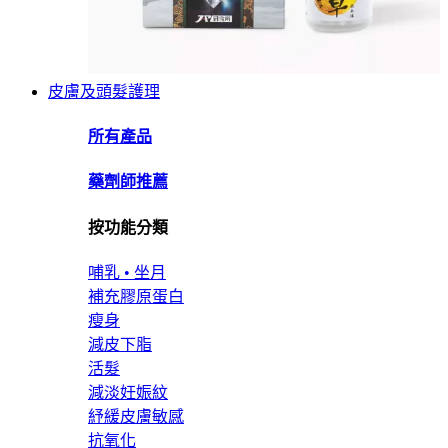
皮膚及頭髮護理
所有產品
藥劑師推薦
按功能分類
哺乳 • 坐月
補充膠原蛋白
瘦身
減皮下脂
活髮
減淡妊娠紋
紓緩皮膚敏感
抗氧化