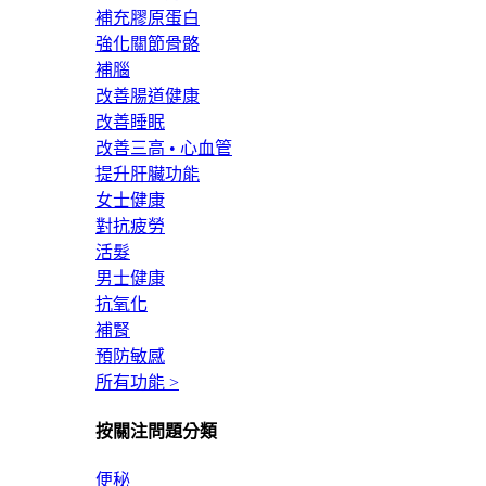
補充膠原蛋白
強化關節骨骼
補腦
改善腸道健康
改善睡眠
改善三高 • 心血管
提升肝臟功能
女士健康
對抗疲勞
活髮
男士健康
抗氧化
補腎
預防敏感
所有功能 >
按關注問題分類
便秘