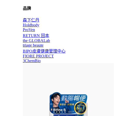
品牌
森下仁丹
Holdbody
ProVen
RETURN 回本
the GLOBALab
triage beaute
BIPO皮膚健康管理中心
FIORE PROJECT
3ChemBio